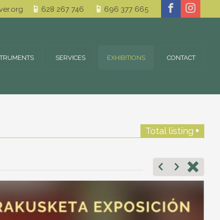
er.org
628 267 746
696 377 665
STRUMENTS
SERVICES
EXHIBITIONS
CONTACT
Total listing
+