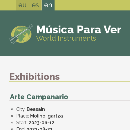
eu
es
en
Música Para Ver
World Instruments
Exhibitions
Arte Campanario
City:
Beasain
Place:
Molino Igartza
Start:
2023-06-12
End:
2023-08-27