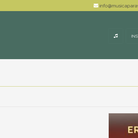
info@musicaparav
IN