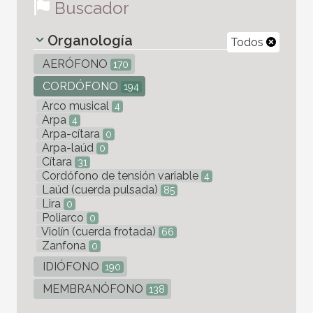
Buscador
Organología
Todos
AERÓFONO
170
CORDÓFONO
194
Arco musical
4
Arpa
4
Arpa-cítara
0
Arpa-laúd
0
Cítara
31
Cordófono de tensión variable
4
Laúd (cuerda pulsada)
85
Lira
0
Poliarco
0
Violín (cuerda frotada)
66
Zanfona
0
IDIÓFONO
190
MEMBRANÓFONO
138