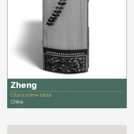
Zheng
Cítara sobre tabla
China