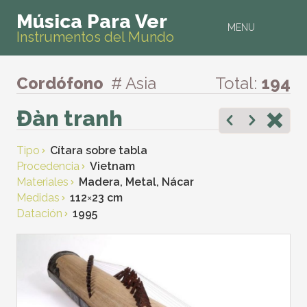
Música Para Ver
MENU
Instrumentos del Mundo
Cordófono
# Asia
Total:
194
Đàn tranh
Tipo
Cítara sobre tabla
Procedencia
Vietnam
Materiales
Madera, Metal, Nácar
Medidas
112
×
23 cm
Datación
1995