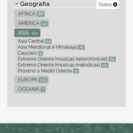
Geografía
Todos
ÁFRICA
88
AMÉRICA
42
ASIA
194
Asia Central
14
Asia Meridional e Himalaya
70
Cáucaso
9
Extremo Oriente (músicas heterofónicas)
50
Extremo Oriente (músicas melódicas)
40
Próximo y Medio Oriente
11
EUROPA
139
OCEANÍA
7