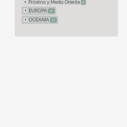
Próximo y Medio Oriente
0
EUROPA
10
OCEANÍA
10