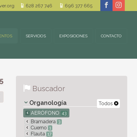
er.org
628 267 746
696 377 665
ENTOS
SERVICIOS
EXPOSICIONES
CONTACTO
5
Buscador
Organología
Todos
AERÓFONO
43
Bramadera
3
Cuerno
1
Flauta
17