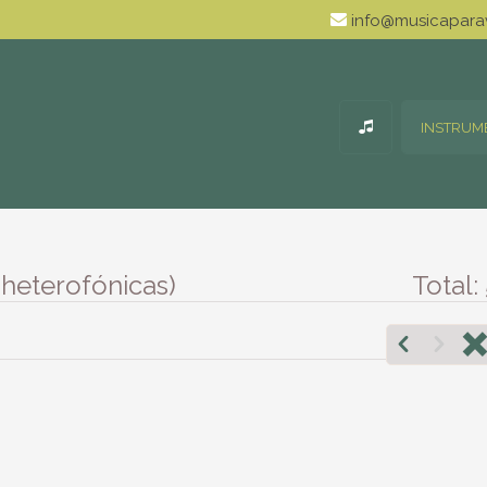
info@musicaparav
INSTRUM
heterofónicas)
Total: