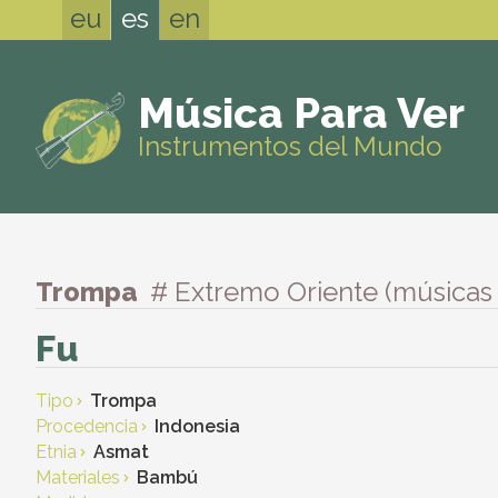
eu
es
en
Música Para Ver
Instrumentos del Mundo
Trompa
# Extremo Oriente (músicas 
Fu
Tipo
Trompa
Procedencia
Indonesia
Etnia
Asmat
Materiales
Bambú