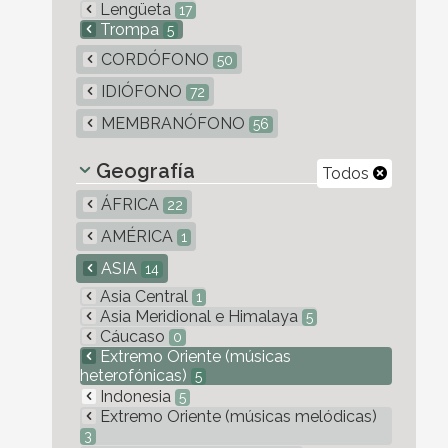
Lengüeta
17
Trompa
5
CORDÓFONO
50
IDIÓFONO
72
MEMBRANÓFONO
56
Geografía
Todos
ÁFRICA
22
AMÉRICA
1
ASIA
14
Asia Central
1
Asia Meridional e Himalaya
5
Cáucaso
0
Extremo Oriente (músicas
heterofónicas)
5
Indonesia
5
Extremo Oriente (músicas melódicas)
3