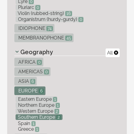
Lyre
0
Pluriarc
0
Violin (rubbed-string)
16
Organistrum (hurdy-gurdy)
0
IDIOPHONE
74
MEMBRANOPHONE
45
Geography
All
AFRICA
0
AMERICAS
0
ASIA
6
EUROPE
6
Eastern Europe
1
Northern Europe
1
Western Europe
2
Southern Europe
2
Spain
1
Greece
1