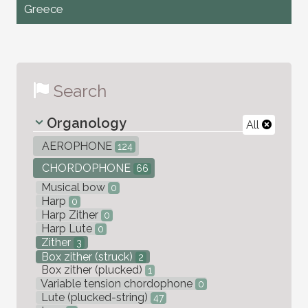
Greece
Search
Organology
All
AEROPHONE
124
CHORDOPHONE
66
Musical bow
0
Harp
0
Harp Zither
0
Harp Lute
0
Zither
3
Box zither (struck)
2
Box zither (plucked)
1
Variable tension chordophone
0
Lute (plucked-string)
47