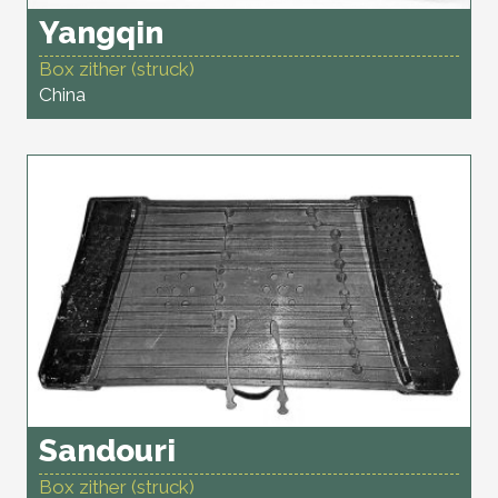
Yangqin
Box zither (struck)
China
Sandouri
Box zither (struck)