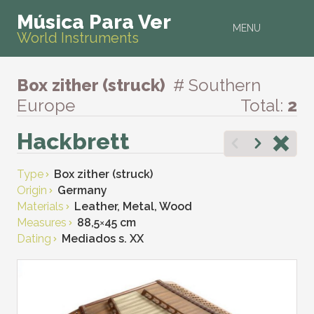
Música Para Ver
MENU
World Instruments
Box zither (struck)
# Southern
Europe
Total:
2
Hackbrett
Type
Box zither (struck)
Origin
Germany
Materials
Leather, Metal, Wood
Measures
88,5
×
45 cm
Dating
Mediados s. XX