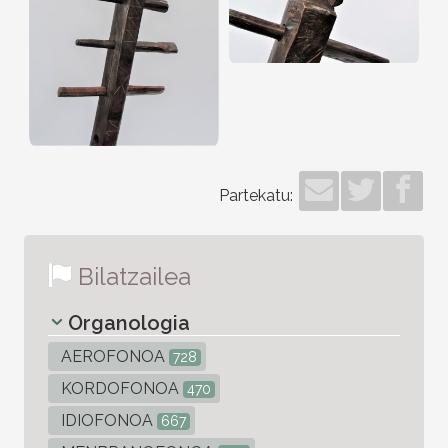
Partekatu:
Bilatzailea
Organologia
AEROFONOA
728
KORDOFONOA
470
IDIOFONOA
667