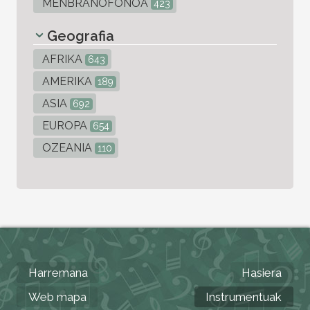
MENBRANOFONOA
423
Geografia
AFRIKA
643
AMERIKA
189
ASIA
692
EUROPA
654
OZEANIA
110
Harremana
Hasiera
Web mapa
Instrumentuak