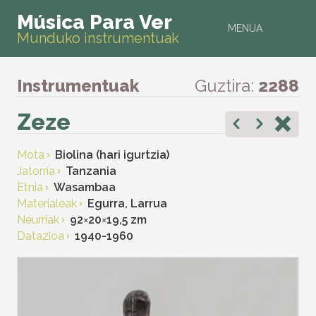
Música Para Ver
MENUA
Munduko instrumentuak
Instrumentuak
Guztira:
2288
Zeze
Mota
Biolina (hari igurtzia)
Jatorria
Tanzania
Etnia
Wasambaa
Materialeak
Egurra, Larrua
Neurriak
92
×
20
×
19,5 zm
Datazioa
1940-1960