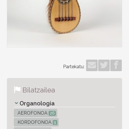
Partekatu:
Bilatzailea
Organologia
AEROFONOA
26
KORDOFONOA
9