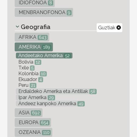
IDIOFONOA
8
MENBRANOFONOA
9
Geografia
Guztiak
AFRIKA
643
AMERIKA
189
Andeetako Amerika
52
Bolivia
12
Txile
5
Kolonbia
10
Ekuador
4
Peru
21
Erdialdeko Amerika eta Antillak
58
Ipar Amerika
29
Andeez kanpoko Amerika
49
ASIA
692
EUROPA
654
OZEANIA
110