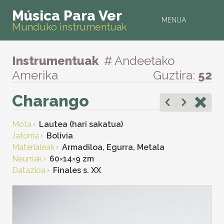
Música Para Ver
MENUA
Munduko instrumentuak
Instrumentuak
# Andeetako
Amerika
Guztira:
52
Charango
Mota
Lautea (hari sakatua)
Jatorria
Bolivia
Materialeak
Armadiloa, Egurra, Metala
Neurriak
60
×
14
×
9 zm
Datazioa
Finales s. XX