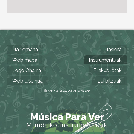
Harremana
Hasiera
Web mapa
Instrumentuak
Lege Oharra
Erakusketak
Web diseinua
Zerbitzuak
© MUSICAPARAVER 2026
Música Para Ver
Munduko instrumentuak