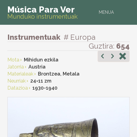
Música Para Ver
MENUA
Munduko instrumentuak
Instrumentuak
# Europa
Guztira:
654
Mota
Mihidun ezkila
Jatorria
Austria
Materialeak
Brontzea, Metala
Neurriak
24
×
11 zm
Datazioa
1930-1940