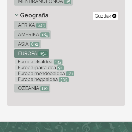
MENBRANOFONOA
65
Geografia
Guztiak
AFRIKA
643
AMERIKA
189
ASIA
692
EUROPA
654
Europa ekialdea
133
Europa iparraldea
91
Europa mendebaldea
121
Europa hegoaldea
309
OZEANIA
110