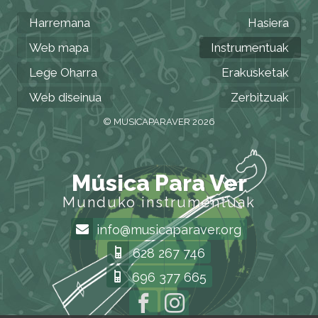
Harremana
Hasiera
Web mapa
Instrumentuak
Lege Oharra
Erakusketak
Web diseinua
Zerbitzuak
© MUSICAPARAVER 2026
Música Para Ver
Munduko instrumentuak
info@musicaparaver.org
628 267 746
696 377 665