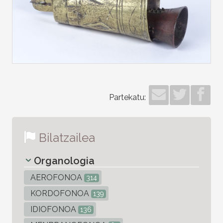
Partekatu:
Bilatzailea
Organologia
AEROFONOA
314
KORDOFONOA
139
IDIOFONOA
136