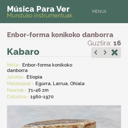
Música Para Ver
MENUA
Munduko instrumentuak
Enbor-forma konikoko danborra
Guztira:
16
Kabaro
Mota
Enbor-forma konikoko
danborra
Jatorria
Etiopia
Materialeak
Egurra, Larrua, Ohiala
Neurriak
71
×
46 zm
Datazioa
1960-1970