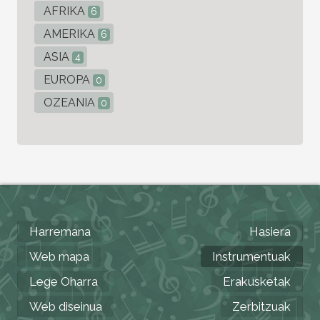
AFRIKA
6
AMERIKA
6
ASIA
4
EUROPA
0
OZEANIA
0
Harremana
Hasiera
Web mapa
Instrumentuak
Lege Oharra
Erakusketak
Web diseinua
Zerbitzuak