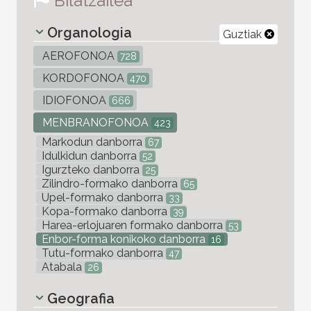
Bilatzailea
Organologia
Guztiak
AEROFONOA
728
KORDOFONOA
470
IDIOFONOA
666
MENBRANOFONOA
423
Markodun danborra
67
Idulkidun danborra
52
Igurzteko danborra
25
Zilindro-formako danborra
65
Upel-formako danborra
33
Kopa-formako danborra
39
Harea-erlojuaren formako danborra
53
Enbor-forma konikoko danborra
16
Tutu-formako danborra
47
Atabala
26
Geografia