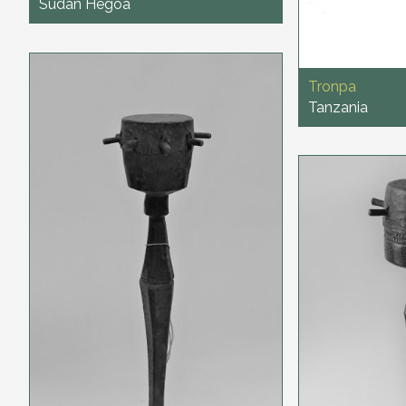
Sudan Hegoa
Tronpa
Tanzania