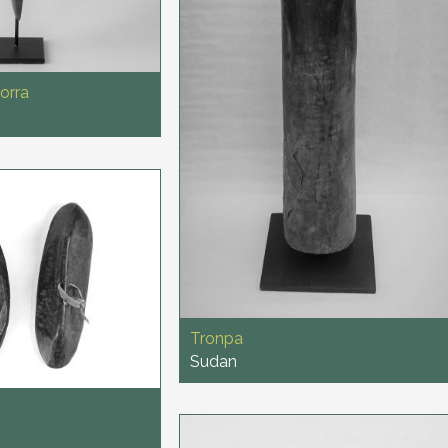
orra
Tronpa
Sudan