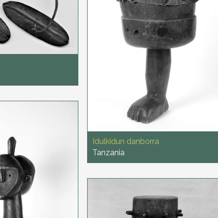
Idulkidun danborra
Tanzania