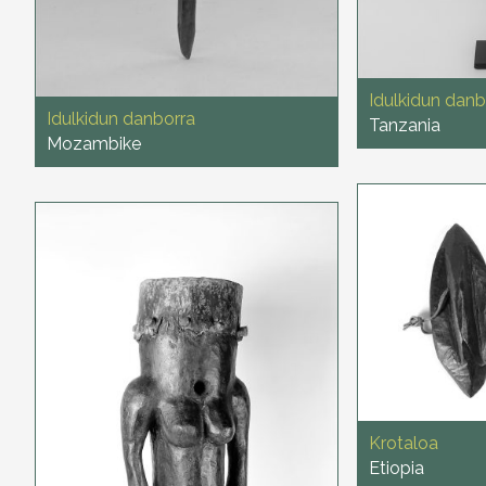
Idulkidun danb
Idulkidun danborra
Tanzania
Mozambike
Krotaloa
Etiopia