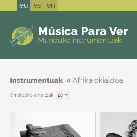
eu
es
en
Música Para Ver
Munduko instrumentuak
Instrumentuak
# Afrika ekialdea
Orrialdeko emaitzak