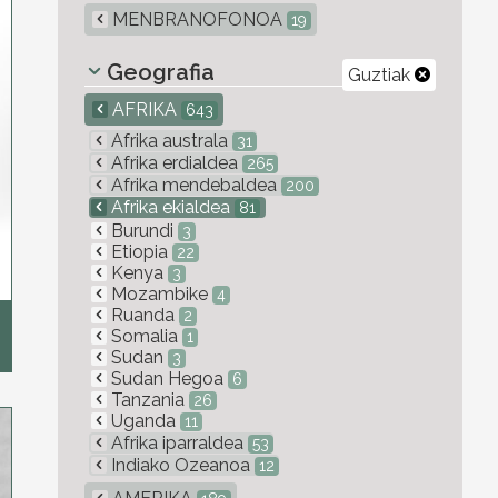
MENBRANOFONOA
19
Geografia
Guztiak
AFRIKA
643
Afrika australa
31
Afrika erdialdea
265
Afrika mendebaldea
200
Afrika ekialdea
81
Burundi
3
Etiopia
22
Kenya
3
Mozambike
4
Ruanda
2
Somalia
1
Sudan
3
Sudan Hegoa
6
Tanzania
26
Uganda
11
Afrika iparraldea
53
Indiako Ozeanoa
12