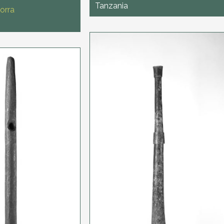
Tanzania
orra