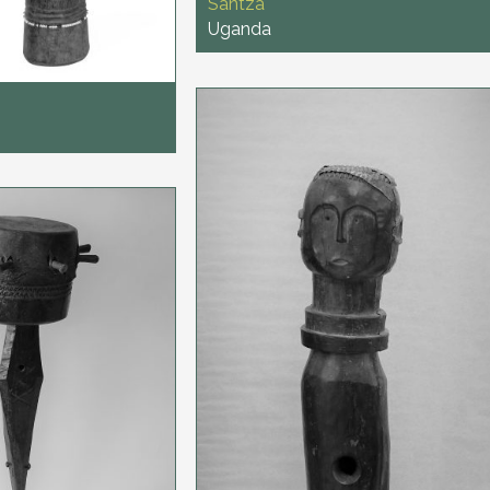
Santza
Uganda