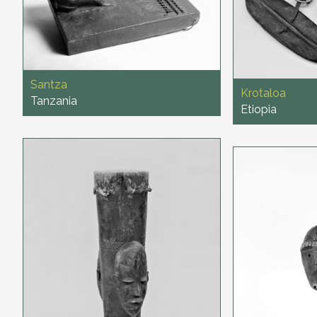
Santza
Krotaloa
Tanzania
Etiopia