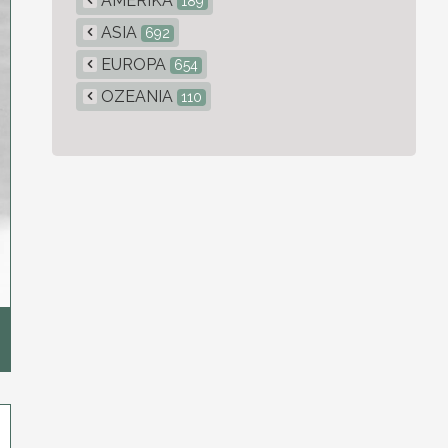
AMERIKA
189
ASIA
692
EUROPA
654
OZEANIA
110