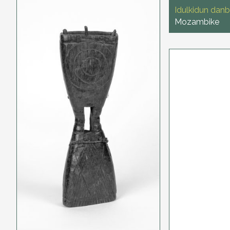
Idulkidun danb
Mozambike