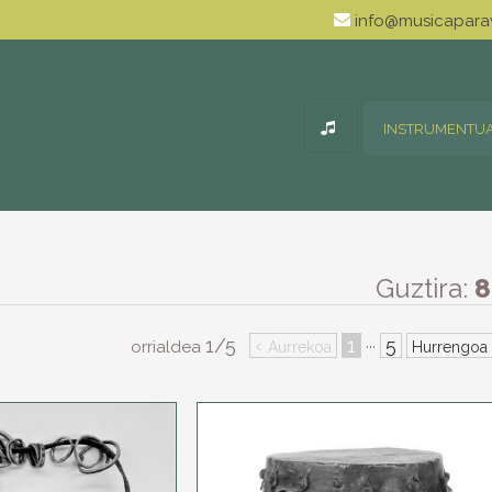
info@musicaparav
INSTRUMENTU
Guztira:
8
1/5
‹
1
5
···
orrialdea
Aurrekoa
Hurrengoa