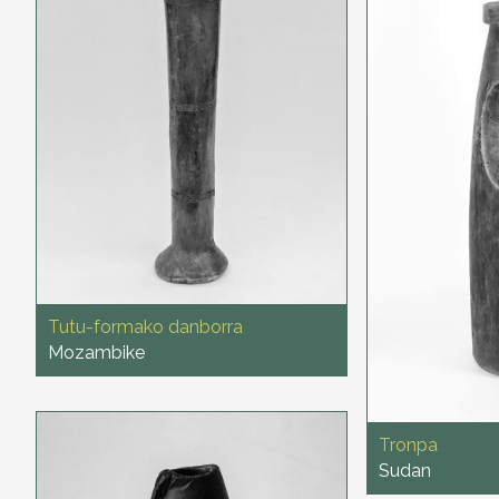
Tutu-formako danborra
Mozambike
Tronpa
Sudan