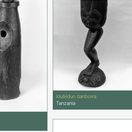
Idulkidun danborra
Tanzania