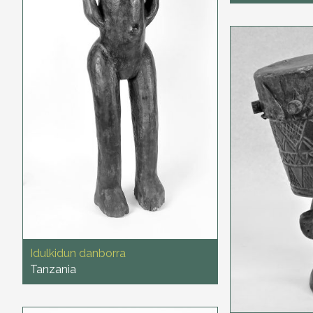
Idulkidun danborra
Tanzania