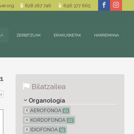
er.org
628 267 746
696 377 665
AK
ZERBITZUAK
ERAKUSKETAK
HARREMANA
1
Bilatzailea
›
Organologia
AEROFONOA
21
KORDOFONOA
22
IDIOFONOA
19