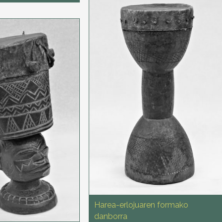
Harea-erlojuaren formako
danborra