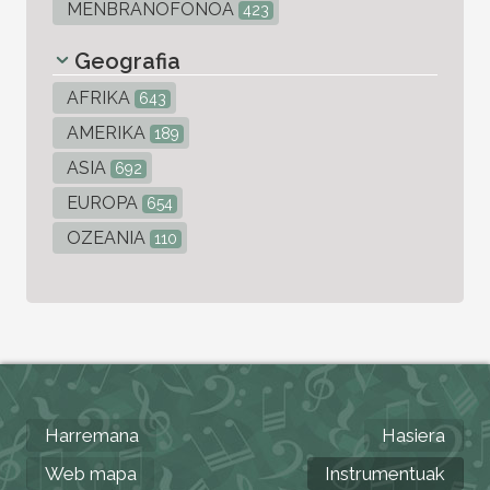
MENBRANOFONOA
423
Geografia
AFRIKA
643
AMERIKA
189
ASIA
692
EUROPA
654
OZEANIA
110
Harremana
Hasiera
Web mapa
Instrumentuak