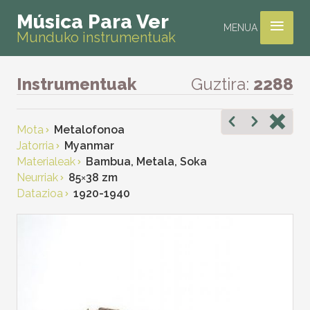
≡
Música Para Ver
MENUA
Munduko instrumentuak
Instrumentuak
Guztira:
2288
Mota
Metalofonoa
Jatorria
Myanmar
Materialeak
Bambua, Metala, Soka
Neurriak
85
×
38 zm
Datazioa
1920-1940