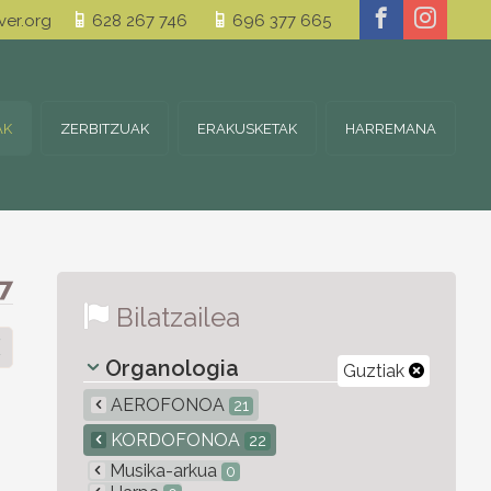
er.org
628 267 746
696 377 665
AK
ZERBITZUAK
ERAKUSKETAK
HARREMANA
7
Bilatzailea
Organologia
Guztiak
AEROFONOA
21
KORDOFONOA
22
Musika-arkua
0