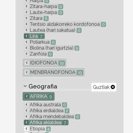
Harpa
0
Zitara-harpa
0
Laute-harpa
0
Zitara
6
Tentsio aldakorreko kordofonoa
0
Lautea (hari sakatua)
0
Lira
7
Poliarkua
0
Biolina (hari igurtzia)
9
Zanfoia
0
IDIOFONOA
19
MENBRANOFONOA
19
Geografia
Guztiak
AFRIKA
9
Afrika australa
0
Afrika erdialdea
2
Afrika mendebaldea
0
Afrika ekialdea
7
Etiopia
4