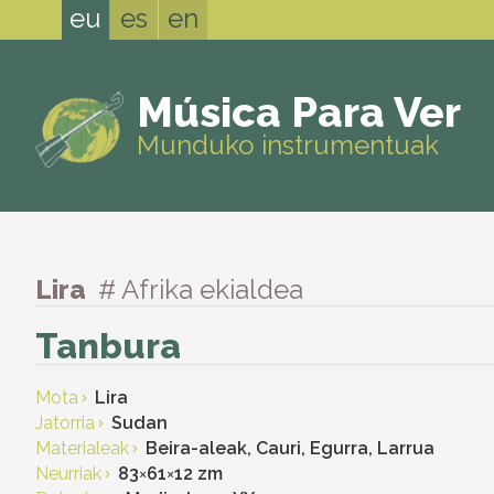
eu
es
en
Música Para Ver
Munduko instrumentuak
Lira
# Afrika ekialdea
Tanbura
Mota
Lira
Jatorria
Sudan
Materialeak
Beira-aleak, Cauri, Egurra, Larrua
Neurriak
83
×
61
×
12 zm