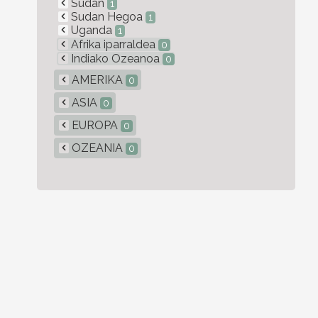
Sudan
1
Sudan Hegoa
1
Uganda
1
Afrika iparraldea
0
Indiako Ozeanoa
0
AMERIKA
0
ASIA
0
EUROPA
0
OZEANIA
0