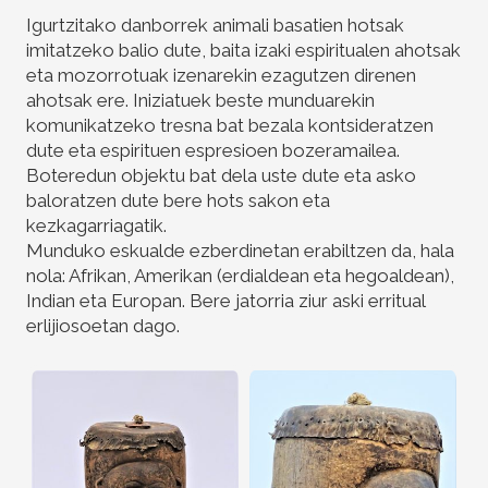
Igurtzitako danborrek animali basatien hotsak
imitatzeko balio dute, baita izaki espiritualen ahotsak
eta mozorrotuak izenarekin ezagutzen direnen
ahotsak ere. Iniziatuek beste munduarekin
komunikatzeko tresna bat bezala kontsideratzen
dute eta espirituen espresioen bozeramailea.
Boteredun objektu bat dela uste dute eta asko
baloratzen dute bere hots sakon eta
kezkagarriagatik.
Munduko eskualde ezberdinetan erabiltzen da, hala
nola: Afrikan, Amerikan (erdialdean eta hegoaldean),
Indian eta Europan. Bere jatorria ziur aski erritual
erlijiosoetan dago.