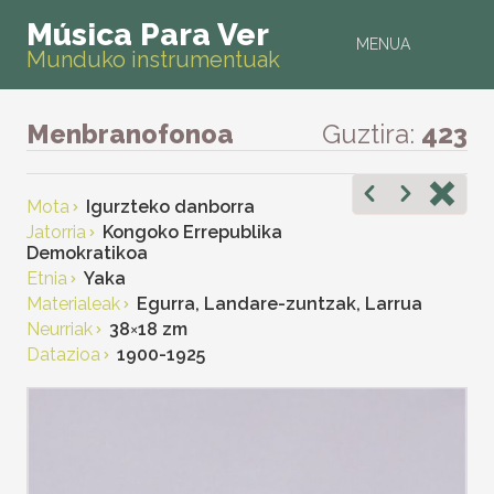
Música Para Ver
MENUA
Munduko instrumentuak
Menbranofonoa
Guztira:
423
Mota
Igurzteko danborra
Jatorria
Kongoko Errepublika
Demokratikoa
Etnia
Yaka
Materialeak
Egurra, Landare-zuntzak, Larrua
Neurriak
38
×
18 zm
Datazioa
1900-1925