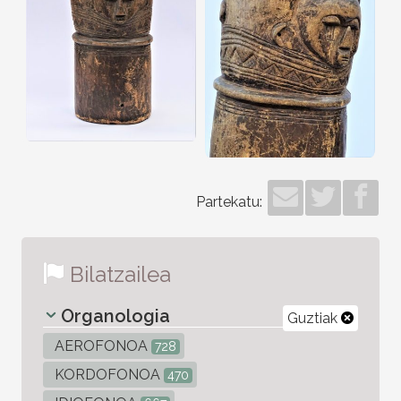
Partekatu:
Bilatzailea
Organologia
Guztiak
AEROFONOA
728
KORDOFONOA
470