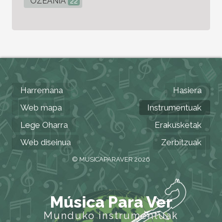
OZEANIA
22
Harremana
Hasiera
Web mapa
Instrumentuak
Lege Oharra
Erakusketak
Web diseinua
Zerbitzuak
© MUSICAPARAVER 2026
Música Para Ver
Munduko instrumentuak