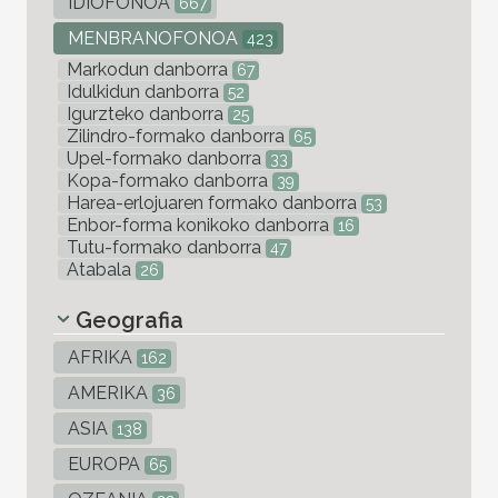
IDIOFONOA
667
MENBRANOFONOA
423
Markodun danborra
67
Idulkidun danborra
52
Igurzteko danborra
25
Zilindro-formako danborra
65
Upel-formako danborra
33
Kopa-formako danborra
39
Harea-erlojuaren formako danborra
53
Enbor-forma konikoko danborra
16
Tutu-formako danborra
47
Atabala
26
Geografia
AFRIKA
162
AMERIKA
36
ASIA
138
EUROPA
65