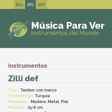
eu
es
en
Música Para Ver
Instrumentos del Mundo
Instrumentos
Zilli def
Tipo
Tambor con marco
Procedencia
Turquía
Materiales
Madera, Metal, Piel
Medidas
25
×
6 cm