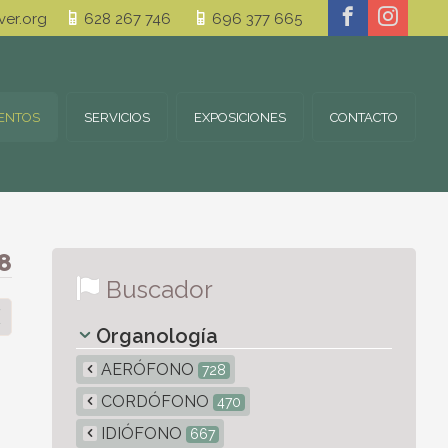
er.org
628 267 746
696 377 665
ENTOS
SERVICIOS
EXPOSICIONES
CONTACTO
8
Buscador
Organología
AERÓFONO
728
CORDÓFONO
470
IDIÓFONO
667