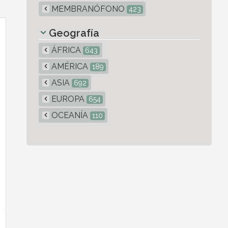
MEMBRANÓFONO
423
Geografía
ÁFRICA
643
AMÉRICA
189
ASIA
692
EUROPA
654
OCEANÍA
110