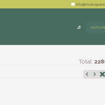
info@musicaparav
INSTRUM
Total:
228