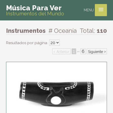
≡
Música Para Ver
MENU
Instrumentos del Mundo
Instrumentos
# Oceanía
Total:
110
Resultados por página
‹
1
6
›
···
Anterior
Siguiente