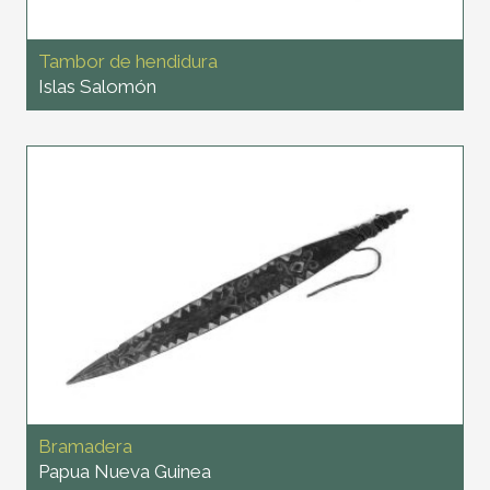
Tambor de hendidura
Islas Salomón
Bramadera
Papua Nueva Guinea