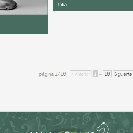
Italia
1/16
‹
1
16
···
página
Anterior
Siguiente