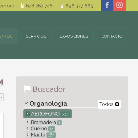
er.org
628 267 746
696 377 665
ENTOS
SERVICIOS
EXPOSICIONES
CONTACTO
4
Buscador
›
Organología
Todos
AERÓFONO
314
Bramadera
1
Cuerno
14
Flauta
164