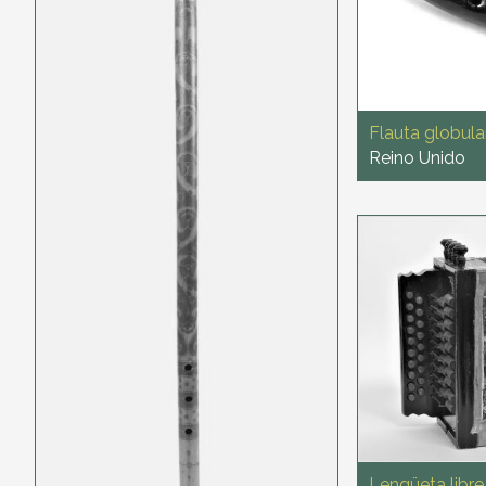
Flauta globula
Reino Unido
Lengüeta libre