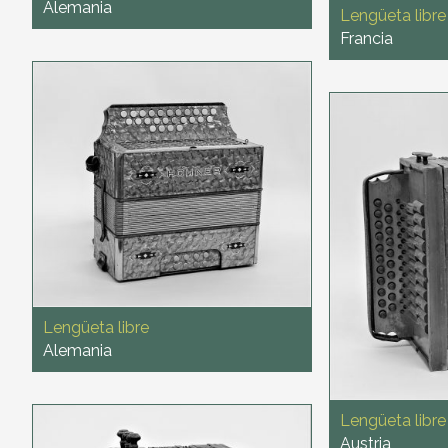
Alemania
Lengüeta libre
Francia
Lengüeta libre
Alemania
Lengüeta libre
Austria