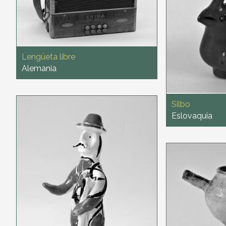
Lengüeta libre
Alemania
Silbo
Eslovaquia