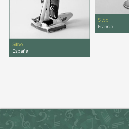
Silbo
Francia
Silbo
España