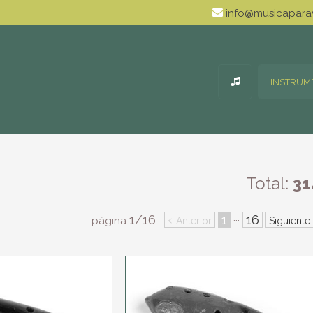
info@musicaparav
INSTRUM
Total:
31
1/16
‹
1
16
···
página
Anterior
Siguiente