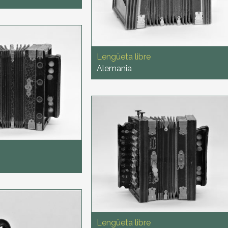
Lengüeta libre
Alemania
Lengüeta libre