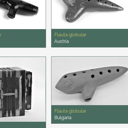
Flauta globular
r
Austria
Flauta globular
Bulgaria