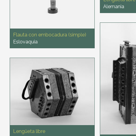
Alemania
Flauta con embocadura (simple)
Eslovaquia
Lengüeta libre