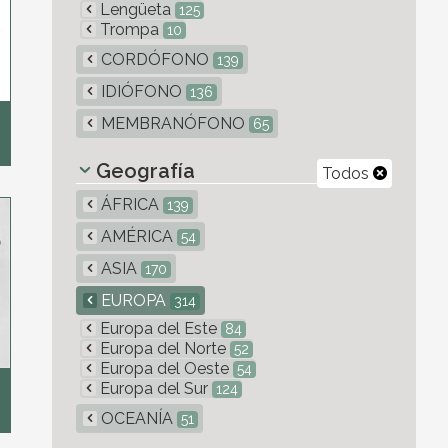
Lengüeta
125
Trompa
10
CORDÓFONO
139
IDIÓFONO
136
MEMBRANÓFONO
65
Geografía
Todos
ÁFRICA
139
AMÉRICA
54
ASIA
170
EUROPA
314
Europa del Este
84
Europa del Norte
52
Europa del Oeste
54
Europa del Sur
124
OCEANÍA
51