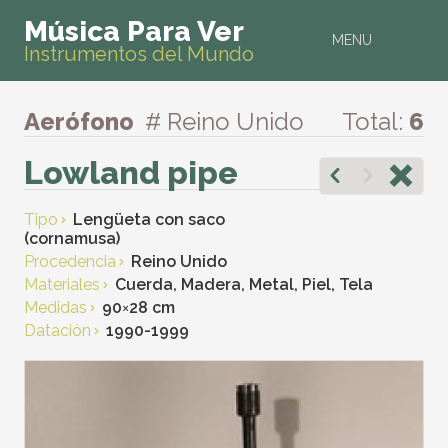
Música Para Ver
MENU
Instrumentos del Mundo
Aerófono
# Reino Unido
Total:
6
Lowland pipe
Tipo
Lengüeta con saco
(cornamusa)
Procedencia
Reino Unido
Materiales
Cuerda, Madera, Metal, Piel, Tela
Medidas
90
×
28 cm
Datación
1990-1999