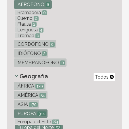
AERÓFONO
6
Bramadera
0
Cuerno
0
Flauta
2
Lengüeta
4
Trompa
0
CORDÓFONO
0
IDIÓFONO
2
MEMBRANÓFONO
0
Geografía
Todos
ÁFRICA
139
AMÉRICA
54
ASIA
170
EUROPA
314
Europa del Este
84
Europa del Norte
52