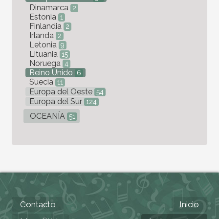
Dinamarca
2
Estonia
1
Finlandia
2
Irlanda
2
Letonia
9
Lituania
15
Noruega
4
Reino Unido
6
Suecia
11
Europa del Oeste
54
Europa del Sur
124
OCEANÍA
51
Contacto
Inicio