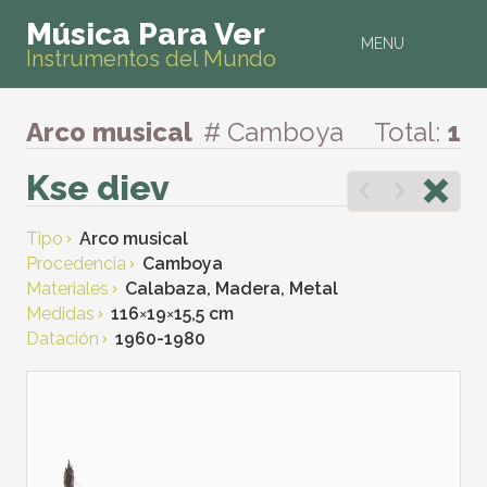
Música Para Ver
MENU
Instrumentos del Mundo
Arco musical
# Camboya
Total:
1
Kse diev
Tipo
Arco musical
Procedencia
Camboya
Materiales
Calabaza, Madera, Metal
Medidas
116
×
19
×
15,5 cm
Datación
1960-1980