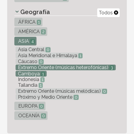
Geografía
Todos
ÁFRICA
1
AMÉRICA
2
ASIA
4
Asia Central
0
Asia Meridional e Himalaya
1
Cáucaso
0
Extremo Oriente (músicas heterofónicas)
3
Camboya
1
Indonesia
1
Tailandia
1
Extremo Oriente (músicas melódicas)
0
Próximo y Medio Oriente
0
EUROPA
0
OCEANÍA
0