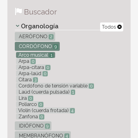
Buscador
Organología
Todos
AERÓFONO
2
CORDÓFONO
9
Arco musical
1
Arpa
0
Arpa-cítara
0
Arpa-laúd
0
Cítara
3
Cordófono de tensión variable
0
Laúd (cuerda pulsada)
1
Lira
0
Poliarco
0
Violín (cuerda frotada)
4
Zanfona
0
IDIÓFONO
9
MEMBRANÓFONO
4