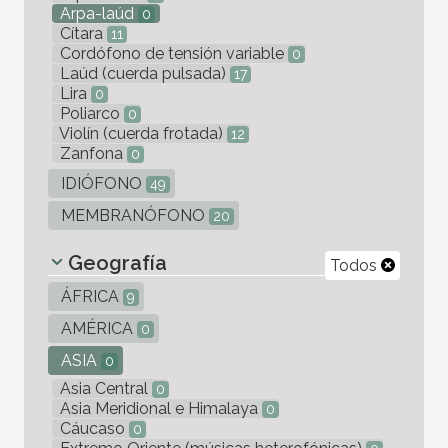
Arpa-laúd
0
Cítara
11
Cordófono de tensión variable
0
Laúd (cuerda pulsada)
17
Lira
0
Poliarco
0
Violín (cuerda frotada)
12
Zanfona
0
IDIÓFONO
49
MEMBRANÓFONO
20
Geografía
Todos
ÁFRICA
9
AMÉRICA
0
ASIA
0
Asia Central
0
Asia Meridional e Himalaya
0
Cáucaso
0