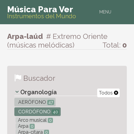
Música Para Ver
MENU
Instrumentos del Mundo
Arpa-laúd
# Extremo Oriente
(músicas melódicas)
Total:
0
Buscador
Organología
Todos
AERÓFONO
47
CORDÓFONO
40
Arco musical
0
Arpa
0
Arpa-cítara
0