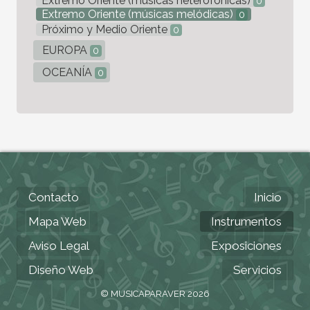
Extremo Oriente (músicas heterofónicas)
0
Extremo Oriente (músicas melódicas)
0
Próximo y Medio Oriente
0
EUROPA
0
OCEANÍA
0
Contacto
Inicio
Mapa Web
Instrumentos
Aviso Legal
Exposiciones
Diseño Web
Servicios
© MUSICAPARAVER 2026