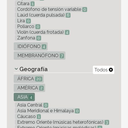
Cítara
1
Cordófono de tensión variable
0
Laúd (cuerda pulsada)
6
Lira
0
Poliarco
0
Violín (cuerda frotada)
4
Zanfona
0
IDIÓFONO
4
MEMBRANÓFONO
7
Geografía
Todos
ÁFRICA
20
AMÉRICA
2
ASIA
4
Asia Central
0
Asia Meridional e Himalaya
0
Cáucaso
1
Extremo Oriente (músicas heterofónicas)
3
Extremo Oriente (músicas melódicas)