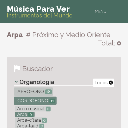
Música Para Ver
MENU
Instrumentos del Mundo
Arpa
# Próximo y Medio Oriente
Total:
0
Buscador
Organología
Todos
AERÓFONO
18
CORDÓFONO
11
Arco musical
0
Arpa
0
Arpa-cítara
0
Arpa-laúd
0