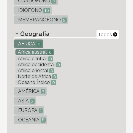
CORDÓFONO
0
IDIÓFONO
16
MEMBRANÓFONO
9
Geografía
Todos
ÁFRICA
0
Africa austral
0
Africa central
0
África occidental
0
Africa oriental
0
Norte de África
0
Océano Índico
0
AMÉRICA
3
ASIA
3
EUROPA
1
OCEANÍA
8