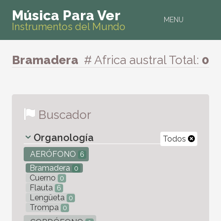
Música Para Ver
MENU
Instrumentos del Mundo
Bramadera
# Africa austral
Total:
0
Buscador
Organología
Todos
AERÓFONO
6
Bramadera
0
Cuerno
0
Flauta
6
Lengüeta
0
Trompa
0