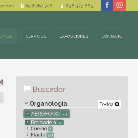
er.org
628 267 746
696 377 665
ENTOS
SERVICIOS
EXPOSICIONES
CONTACTO
4
Buscador
Organología
Todos
AERÓFONO
33
Bramadera
4
Cuerno
1
Flauta
20