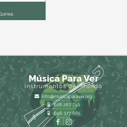
Guinea
Música Para Ver
Instrumentos del Mundo
info@musicaparaver.org
628 267 746
696 377 665