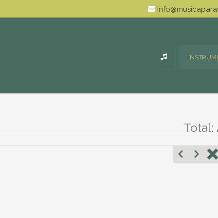
info@musicaparav
INSTRUM
Total: