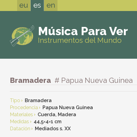
eu
es
en
Música Para Ver
Instrumentos del Mundo
Bramadera
# Papua Nueva Guinea
Tipo
Bramadera
Procedencia
Papua Nueva Guinea
Materiales
Cuerda, Madera
Medidas
44,5
×
4
×
1 cm
Datación
Mediados s. XX