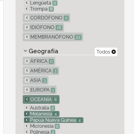
Lengüeta
0
Trompa
8
CORDÓFONO
0
IDIÓFONO
16
MEMBRANÓFONO
22
Geografía
Todos
ÁFRICA
0
AMÉRICA
3
ASIA
3
EUROPA
1
OCEANÍA
8
Australia
2
Melanesia
4
Papua Nueva Guinea
4
Micronesia
0
Polinesia
2