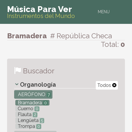
Música Para Ver
MENU
Instrumentos del Mundo
Bramadera
# República Checa
Total:
0
Buscador
Organología
Todos
AERÓFONO
7
Bramadera
0
Cuerno
0
Flauta
2
Lengüeta
5
Trompa
0