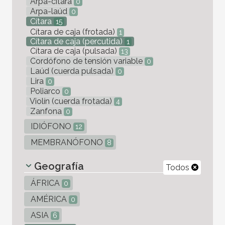
Arpa-cítara
0
Arpa-laúd
0
Cítara
15
Cítara de caja (frotada)
1
Cítara de caja (percutida)
1
Cítara de caja (pulsada)
13
Cordófono de tensión variable
0
Laúd (cuerda pulsada)
0
Lira
0
Poliarco
0
Violín (cuerda frotada)
4
Zanfona
0
IDIÓFONO
12
MEMBRANÓFONO
8
Geografía
Todos
ÁFRICA
0
AMÉRICA
0
ASIA
6