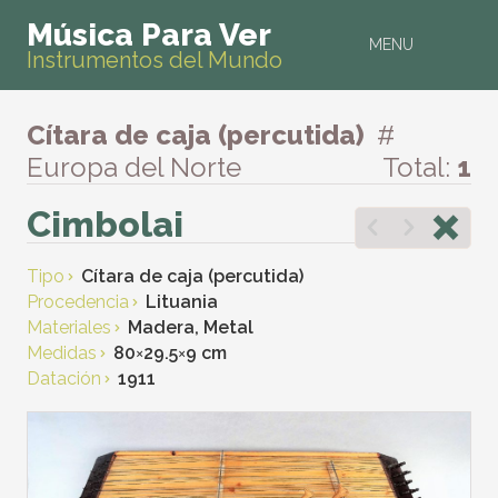
Música Para Ver
MENU
Instrumentos del Mundo
Cítara de caja (percutida)
#
Europa del Norte
Total:
1
Cimbolai
Tipo
Cítara de caja (percutida)
Procedencia
Lituania
Materiales
Madera, Metal
Medidas
80
×
29.5
×
9 cm
Datación
1911