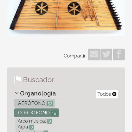
Compartir:
Buscador
Organología
Todos
AERÓFONO
52
CORDÓFONO
19
Arco musical
0
Arpa
0