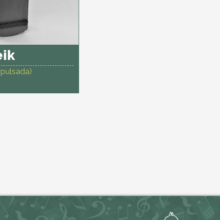
eik
 (pulsada)