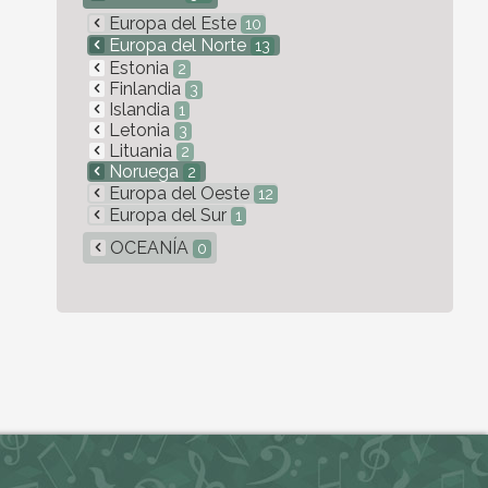
Europa del Este
10
Europa del Norte
13
Estonia
2
Finlandia
3
Islandia
1
Letonia
3
Lituania
2
Noruega
2
Europa del Oeste
12
Europa del Sur
1
OCEANÍA
0