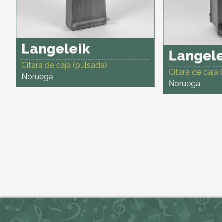
Langeleik
Langel
Cítara de caja (pulsada)
Cítara de caja
Noruega
Noruega