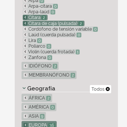
Arpa
0
Arpa-cítara
0
Arpa-laúd
0
Cítara
2
Cítara de caja (pulsada)
2
Cordófono de tensión variable
0
Laúd (cuerda pulsada)
0
Lira
0
Poliarco
0
Violín (cuerda frotada)
1
Zanfona
0
IDIÓFONO
2
MEMBRANÓFONO
2
Geografía
Todos
ÁFRICA
2
AMÉRICA
0
ASIA
9
EUROPA
36