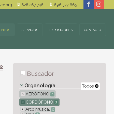
er.org
628 267 746
696 377 665
ENTOS
SERVICIOS
EXPOSICIONES
CONTACTO
2
Buscador
Organología
Todos
AERÓFONO
4
CORDÓFONO
3
Arco musical
0