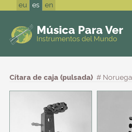
eu
es
en
Música Para Ver
Instrumentos del Mundo
Cítara de caja (pulsada)
# Noruega