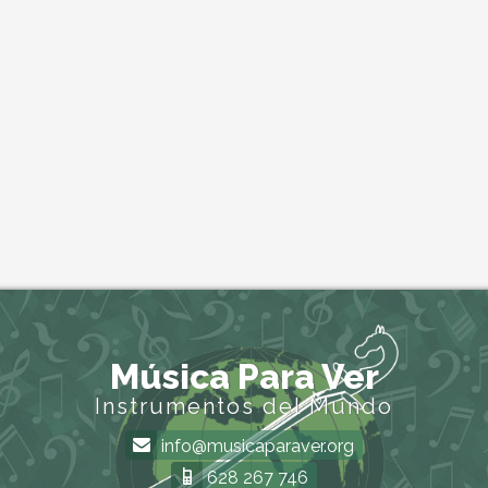
Música Para Ver
Instrumentos del Mundo
info@musicaparaver.org
628 267 746