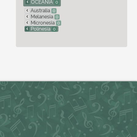
OCEANÍA
0
Australia
0
Melanesia
0
Micronesia
0
Polinesia
0