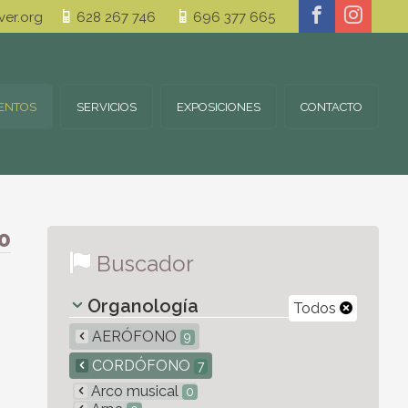
er.org
628 267 746
696 377 665
ENTOS
SERVICIOS
EXPOSICIONES
CONTACTO
0
Buscador
Organología
Todos
AERÓFONO
9
CORDÓFONO
7
Arco musical
0