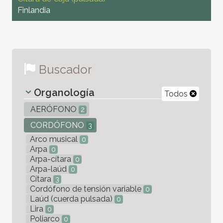
Finlandia
Buscador
Organología
Todos
AERÓFONO
2
CORDÓFONO
3
Arco musical
0
Arpa
0
Arpa-cítara
0
Arpa-laúd
0
Cítara
3
Cordófono de tensión variable
0
Laúd (cuerda pulsada)
0
Lira
0
Poliarco
0