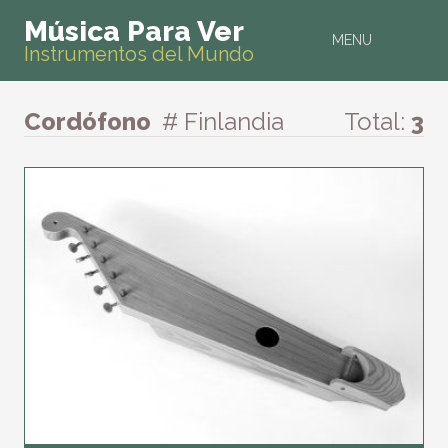
Música Para Ver
MENU
Instrumentos del Mundo
Cordófono
# Finlandia
Total:
3