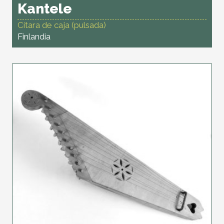
Kantele
Cítara de caja (pulsada)
Finlandia