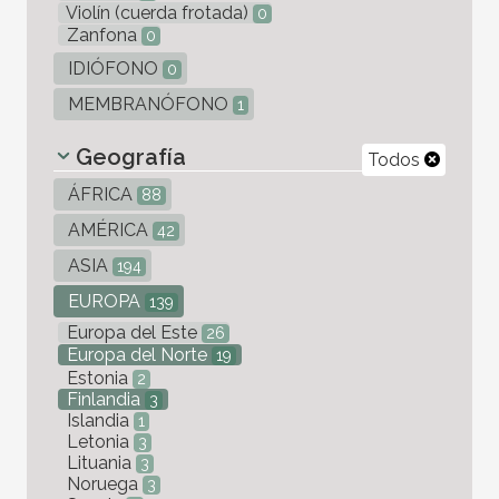
Violín (cuerda frotada)
0
Zanfona
0
IDIÓFONO
0
MEMBRANÓFONO
1
Geografía
Todos
ÁFRICA
88
AMÉRICA
42
ASIA
194
EUROPA
139
Europa del Este
26
Europa del Norte
19
Estonia
2
Finlandia
3
Islandia
1
Letonia
3
Lituania
3
Noruega
3