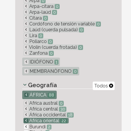
Arpa
0
Arpa-cítara
0
Arpa-laúd
0
Cítara
0
Cordófono de tensión variable
0
Laúd (cuerda pulsada)
0
Lira
0
Poliarco
0
Violín (cuerda frotada)
0
Zanfona
0
IDIÓFONO
1
MEMBRANÓFONO
0
Geografía
Todos
ÁFRICA
88
Africa austral
0
Africa central
30
África occidental
18
Africa oriental
22
Burundi
2