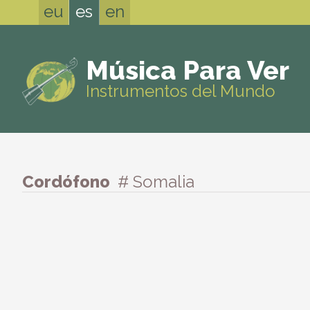
eu
es
en
Música Para Ver
Instrumentos del Mundo
Cordófono
# Somalia