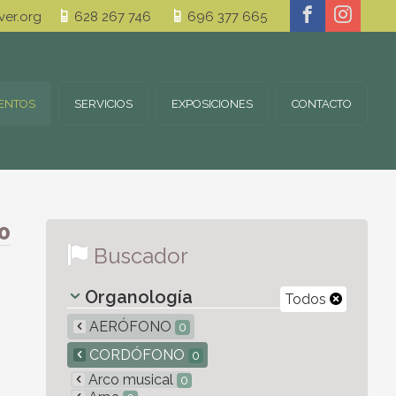
er.org
628 267 746
696 377 665
ENTOS
SERVICIOS
EXPOSICIONES
CONTACTO
0
Buscador
Organología
Todos
AERÓFONO
0
CORDÓFONO
0
Arco musical
0