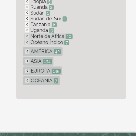
Etiopía
5
Ruanda
2
Sudán
1
Sudán del Sur
1
Tanzania
8
Uganda
3
Norte de África
10
Océano Índico
7
AMÉRICA
42
ASIA
194
EUROPA
139
OCEANÍA
7