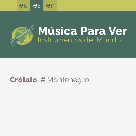
eu
es
en
Música Para Ver
Instrumentos del Mundo
Crótalo
# Montenegro