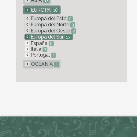
ASIA
17
EUROPA
18
Europa del Este
0
Europa del Norte
3
Europa del Oeste
2
Europa del Sur
13
España
6
Italia
3
Portugal
4
OCEANÍA
4