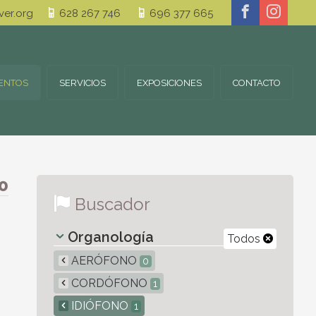
er.org
628 267 746
696 377 665
ENTOS
SERVICIOS
EXPOSICIONES
CONTACTO
0
Buscador
Organología
Todos
AERÓFONO
0
CORDÓFONO
1
IDIÓFONO
1