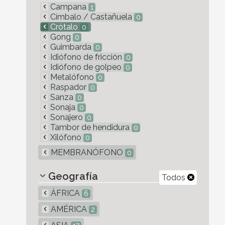
Campana
1
Címbalo / Castañuela
0
Crótalo
0
Gong
0
Guimbarda
0
Idiófono de fricción
0
Idiófono de golpeo
0
Metalófono
0
Raspador
0
Sanza
0
Sonaja
0
Sonajero
0
Tambor de hendidura
0
Xilófono
0
MEMBRANÓFONO
0
Geografía
Todos
ÁFRICA
6
AMÉRICA
2