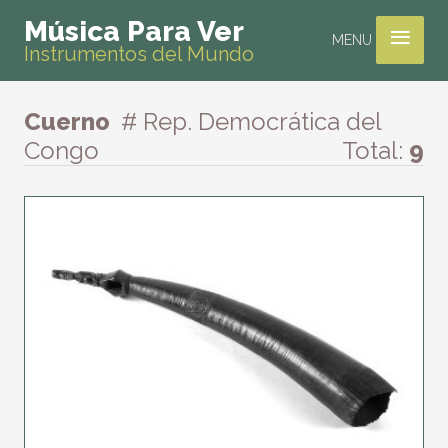
≡
Música Para Ver
MENU
Instrumentos del Mundo
Cuerno
# Rep. Democrática del
Congo
Total:
9