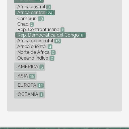
Africa austral
0
Africa central
24
Camerún
13
Chad
1
Rep. Centroafricana
1
Rep. Democrática del Congo
9
África occidental
16
Africa oriental
4
Norte de África
0
Océano Índico
0
AMÉRICA
5
ASIA
15
EUROPA
14
OCEANÍA
1