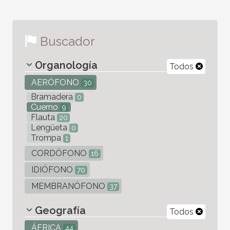
Buscador
Organología
Todos
AERÓFONO
30
Bramadera
0
Cuerno
9
Flauta
20
Lengüeta
0
Trompa
1
CORDÓFONO
16
IDIÓFONO
70
MEMBRANÓFONO
37
Geografía
Todos
ÁFRICA
44