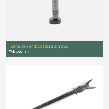
Flauta con embocadura (simple)
Eslovaquia