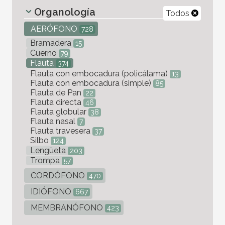
Organología
Todos
AERÓFONO
728
Bramadera
15
Cuerno
79
Flauta
374
Flauta con embocadura (policálama)
13
Flauta con embocadura (simple)
85
Flauta de Pan
22
Flauta directa
46
Flauta globular
38
Flauta nasal
7
Flauta travesera
37
Silbo
124
Lengüeta
203
Trompa
57
CORDÓFONO
470
IDIÓFONO
667
MEMBRANÓFONO
423