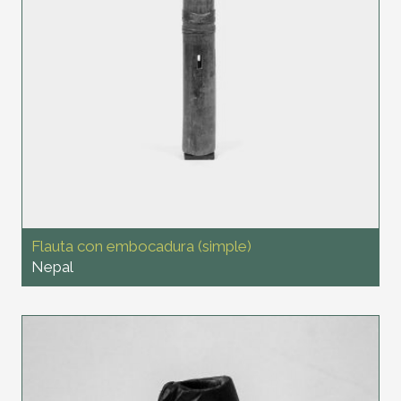
Flauta con embocadura (simple)
Nepal