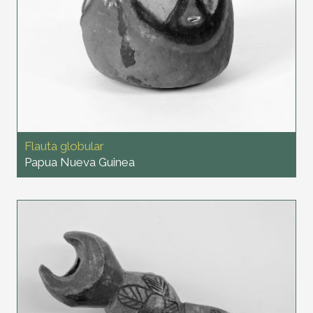
Flauta globular
Papua Nueva Guinea