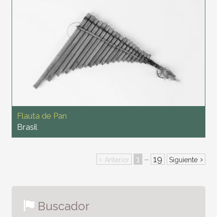
Flauta de Pan
Brasil
‹
1
19
›
···
Anterior
Siguiente
Buscador