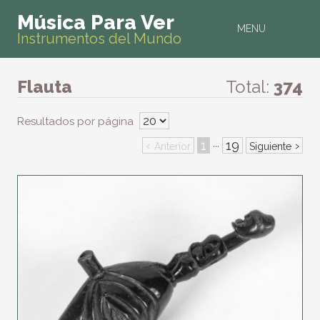
Música Para Ver
MENU
Instrumentos del Mundo
Flauta
Total:
374
Resultados por página
‹
1
19
›
···
Anterior
Siguiente