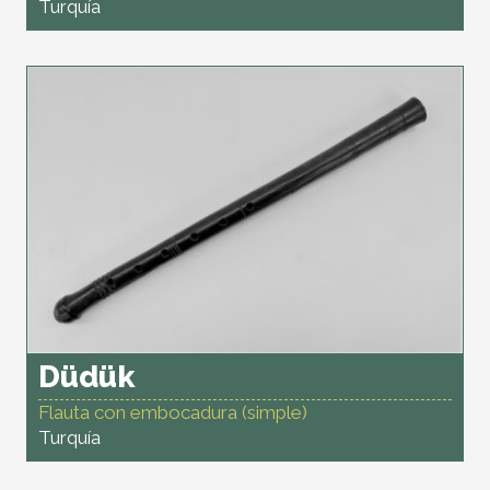
Turquía
Düdük
Flauta con embocadura (simple)
Turquía