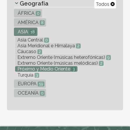
Geografía
Todos
ÁFRICA
0
AMÉRICA
8
ASIA
18
Asia Central
0
Asia Meridional e Himalaya
2
Cáucaso
2
Extremo Oriente (músicas heterofónicas)
9
Extremo Oriente (músicas melódicas)
2
Próximo y Medio Oriente
3
Turquía
3
EUROPA
59
OCEANÍA
0