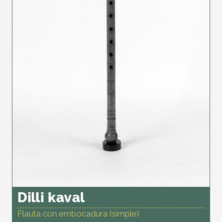
Dilli kaval
Flauta con embocadura (simple)