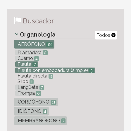
Buscador
Organología
Todos
AERÓFONO
18
Bramadera
0
Cuerno
4
Flauta
7
Flauta con embocadura (simple)
3
Flauta directa
3
Silbo
1
Lengüeta
7
Trompa
0
CORDÓFONO
11
IDIÓFONO
4
MEMBRANÓFONO
7