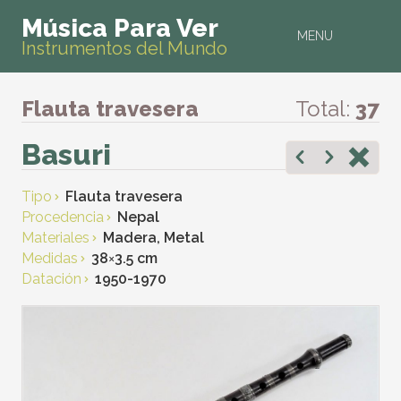
Música Para Ver
MENU
Instrumentos del Mundo
Flauta travesera
Total:
37
Basuri
Tipo
Flauta travesera
Procedencia
Nepal
Materiales
Madera, Metal
Medidas
38
×
3.5 cm
Datación
1950-1970