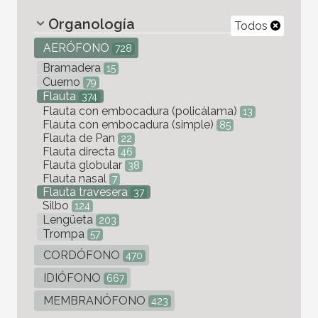
Organología
Todos
AERÓFONO
728
Bramadera
15
Cuerno
79
Flauta
374
Flauta con embocadura (policálama)
13
Flauta con embocadura (simple)
85
Flauta de Pan
22
Flauta directa
46
Flauta globular
38
Flauta nasal
7
Flauta travesera
37
Silbo
124
Lengüeta
203
Trompa
57
CORDÓFONO
470
IDIÓFONO
667
MEMBRANÓFONO
423