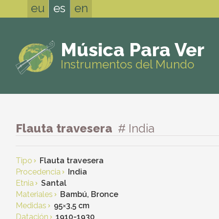
eu
es
en
Música Para Ver
Instrumentos del Mundo
Flauta travesera
# India
Tipo
Flauta travesera
Procedencia
India
Etnia
Santal
Materiales
Bambú, Bronce
Medidas
95
×
3,5 cm
Datación
1910-1930