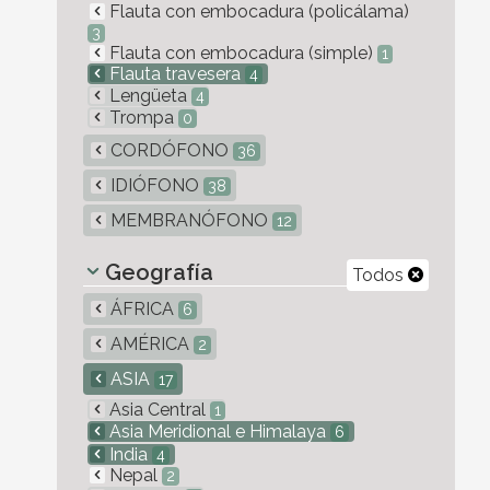
Flauta con embocadura (policálama)
3
Flauta con embocadura (simple)
1
Flauta travesera
4
Lengüeta
4
Trompa
0
CORDÓFONO
36
IDIÓFONO
38
MEMBRANÓFONO
12
Geografía
Todos
ÁFRICA
6
AMÉRICA
2
ASIA
17
Asia Central
1
Asia Meridional e Himalaya
6
India
4
Nepal
2