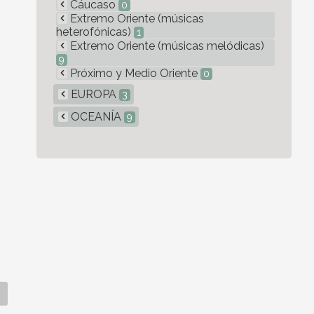
Cáucaso
0
Extremo Oriente (músicas
heterofónicas)
1
Extremo Oriente (músicas melódicas)
9
Próximo y Medio Oriente
0
EUROPA
3
OCEANÍA
9