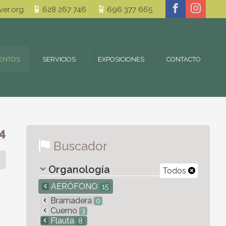
er.org
628 267 746
696 377 665
ENTOS
SERVICIOS
EXPOSICIONES
CONTACTO
4
Buscador
Organología
Todos
AERÓFONO
15
Bramadera
0
Cuerno
3
Flauta
8