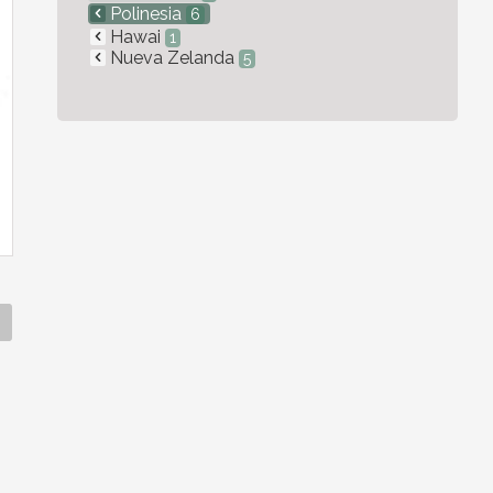
Polinesia
6
Hawai
1
Nueva Zelanda
5