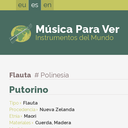
eu
es
en
Música Para Ver
Instrumentos del Mundo
Flauta
# Polinesia
Putorino
Tipo
Flauta
Procedencia
Nueva Zelanda
Etnia
Maori
Materiales
Cuerda, Madera