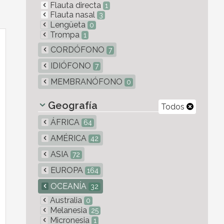
Flauta directa
1
Flauta nasal
3
Lengüeta
0
Trompa
1
CORDÓFONO
7
IDIÓFONO
7
MEMBRANÓFONO
0
Geografía
Todos
ÁFRICA
64
AMÉRICA
42
ASIA
72
EUROPA
164
OCEANÍA
32
Australia
0
Melanesia
25
Micronesia
1