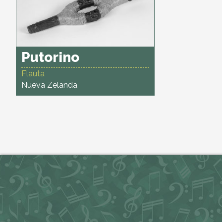
Putorino
Flauta
Nueva Zelanda