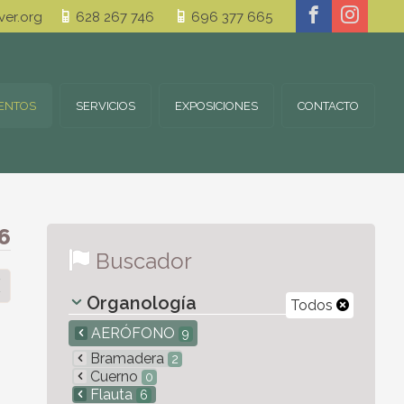
er.org
628 267 746
696 377 665
ENTOS
SERVICIOS
EXPOSICIONES
CONTACTO
6
Buscador
Organología
Todos
AERÓFONO
9
Bramadera
2
Cuerno
0
Flauta
6