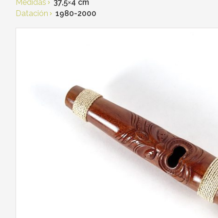
Medidas
37,5
×
4 cm
Datación
1980-2000