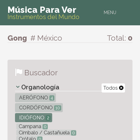
Música Para Ver
MENU
Instrumentos del Mundo
Gong
# México
Total:
0
Buscador
Organología
Todos
AERÓFONO
4
CORDÓFONO
10
IDIÓFONO
2
Campana
0
Címbalo / Castañuela
0
Crótalo
0