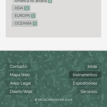
América no andina
0
ASIA
12
EUROPA
0
OCEANÍA
0
Contacto
Inicio
Mapa Web
Instrumentos
Aviso Legal
Exposiciones
Diseño Web
Servicios
© MUSICAPARAVER 2026