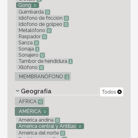
Gong
0
Guimbarda
0
Idiófono de fricción
0
Idiófono de golpeo
0
Metalófono
0
Raspador
0
Sanza
0
Sonaja
1
Sonajero
0
Tambor de hendidura
1
Xilófono
0
MEMBRANÓFONO
3
Geografía
Todos
ÁFRICA
0
AMÉRICA
0
América andina
0
América central y Antillas
0
América del norte
0