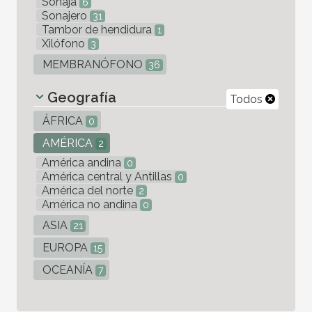
Sonaja
6
Sonajero
31
Tambor de hendidura
1
Xilófono
3
MEMBRANÓFONO
36
Geografía
Todos
ÁFRICA
0
AMÉRICA
2
América andina
0
América central y Antillas
0
América del norte
2
América no andina
0
ASIA
21
EUROPA
15
OCEANÍA
7