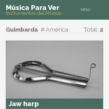
Música Para Ver
MENU
Instrumentos del Mundo
Guimbarda
# América
Total:
2
Jaw harp