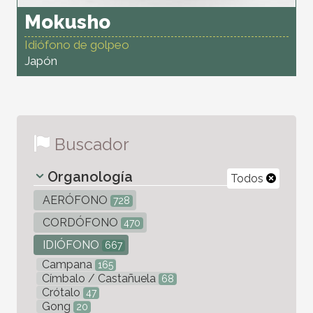
Mokusho
Idiófono de golpeo
Japón
Buscador
Organología
Todos
AERÓFONO
728
CORDÓFONO
470
IDIÓFONO
667
Campana
165
Címbalo / Castañuela
68
Crótalo
47
Gong
20