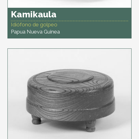
Kamikaula
Idiófono de golpeo
Papua Nueva Guinea