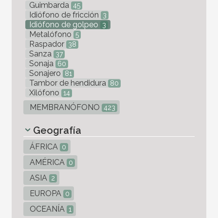
Guimbarda
45
Idiófono de fricción
3
Idiófono de golpeo
3
Metalófono
5
Raspador
38
Sanza
37
Sonaja
60
Sonajero
81
Tambor de hendidura
80
Xilófono
14
MEMBRANÓFONO
423
Geografía
ÁFRICA
0
AMÉRICA
0
ASIA
2
EUROPA
0
OCEANÍA
1