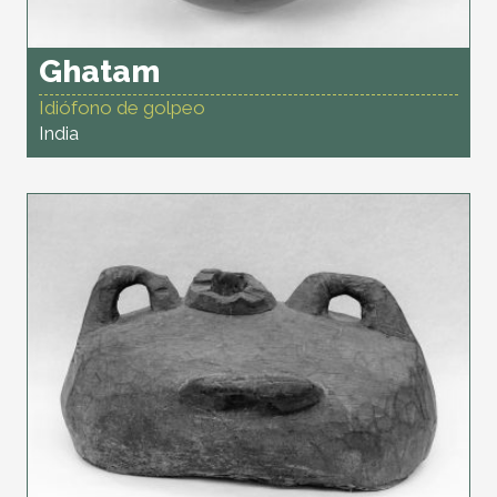
Ghatam
Idiófono de golpeo
India