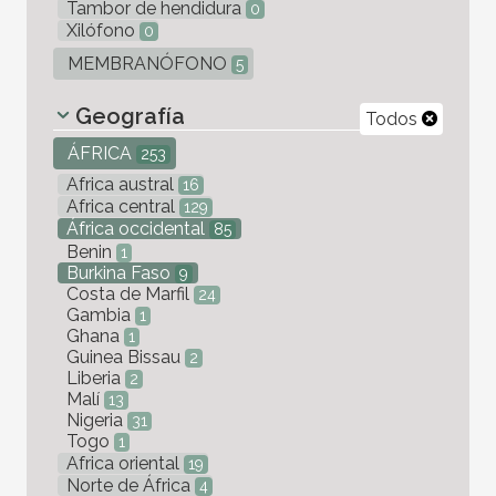
Tambor de hendidura
0
Xilófono
0
MEMBRANÓFONO
5
Geografía
Todos
ÁFRICA
253
Africa austral
16
Africa central
129
África occidental
85
Benin
1
Burkina Faso
9
Costa de Marfil
24
Gambia
1
Ghana
1
Guinea Bissau
2
Liberia
2
Malí
13
Nigeria
31
Togo
1
Africa oriental
19
Norte de África
4