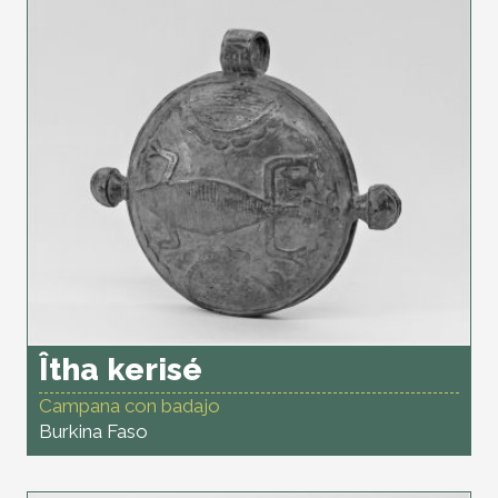
Îtha kerisé
Campana con badajo
Burkina Faso