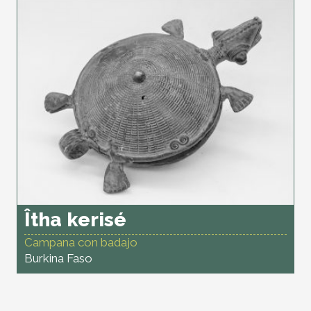
Îtha kerisé
Campana con badajo
Burkina Faso