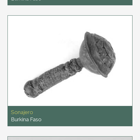
Sonajero
Burkina Faso