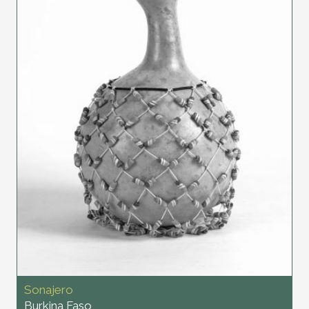
Sonajero
Burkina Faso