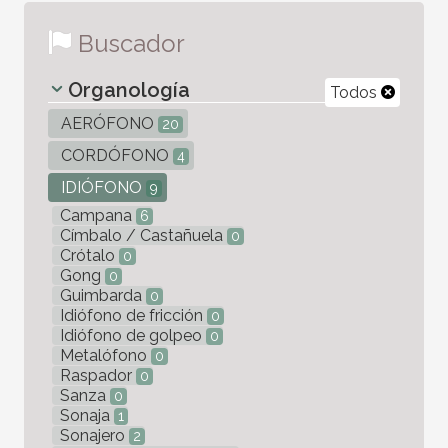
Buscador
Organología
Todos
AERÓFONO
20
CORDÓFONO
4
IDIÓFONO
9
Campana
6
Címbalo / Castañuela
0
Crótalo
0
Gong
0
Guimbarda
0
Idiófono de fricción
0
Idiófono de golpeo
0
Metalófono
0
Raspador
0
Sanza
0
Sonaja
1
Sonajero
2