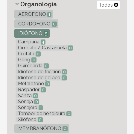
Organología
Todos
AERÓFONO
1
CORDÓFONO
0
IDIÓFONO
5
Campana
4
Címbalo / Castañuela
0
Crótalo
0
Gong
0
Guimbarda
0
Idiófono de fricción
0
Idiófono de golpeo
0
Metalófono
0
Raspador
0
Sanza
0
Sonaja
0
Sonajero
1
Tambor de hendidura
0
Xilófono
0
MEMBRANÓFONO
0