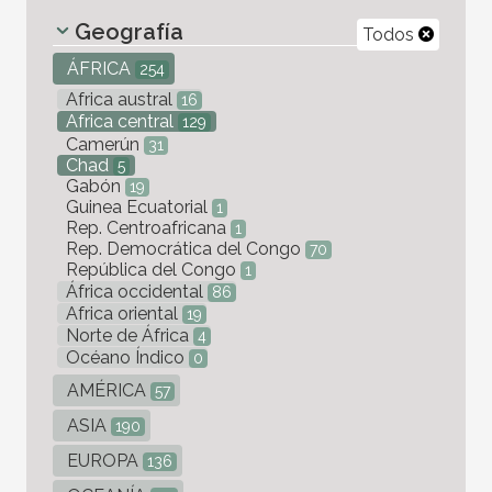
Geografía
Todos
ÁFRICA
254
Africa austral
16
Africa central
129
Camerún
31
Chad
5
Gabón
19
Guinea Ecuatorial
1
Rep. Centroafricana
1
Rep. Democrática del Congo
70
República del Congo
1
África occidental
86
Africa oriental
19
Norte de África
4
Océano Índico
0
AMÉRICA
57
ASIA
190
EUROPA
136