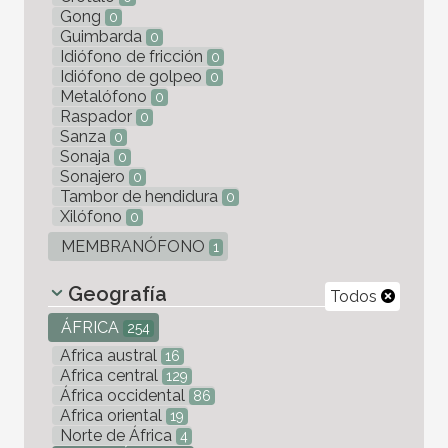
Gong
0
Guimbarda
0
Idiófono de fricción
0
Idiófono de golpeo
0
Metalófono
0
Raspador
0
Sanza
0
Sonaja
0
Sonajero
0
Tambor de hendidura
0
Xilófono
0
MEMBRANÓFONO
1
Geografía
Todos
ÁFRICA
254
Africa austral
16
Africa central
129
África occidental
86
Africa oriental
19
Norte de África
4