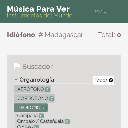
Música Para Ver
MENU
Instrumentos del Mundo
Idiófono
# Madagascar
Total:
0
Buscador
Organología
Todos
AERÓFONO
2
CORDÓFONO
7
IDIÓFONO
0
Campana
0
Címbalo / Castañuela
0
Crótalo
0