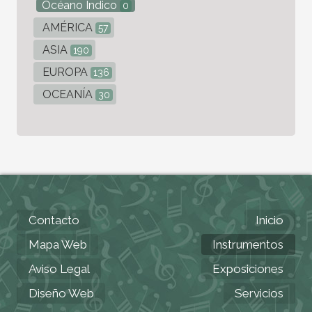
Océano Índico
0
AMÉRICA
57
ASIA
190
EUROPA
136
OCEANÍA
30
Contacto
Inicio
Mapa Web
Instrumentos
Aviso Legal
Exposiciones
Diseño Web
Servicios