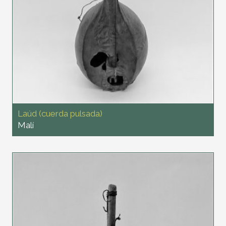
Laúd (cuerda pulsada)
Malí