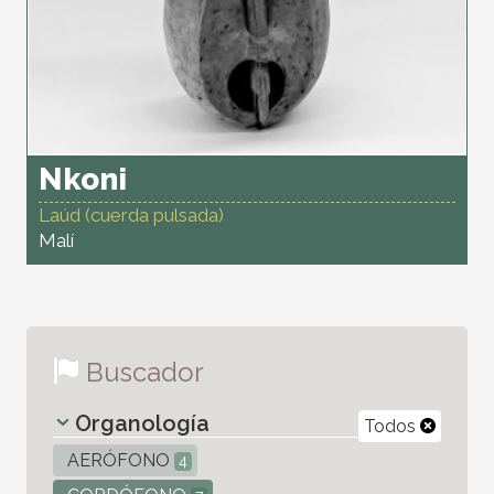
Nkoni
Laúd (cuerda pulsada)
Malí
Buscador
Organología
Todos
AERÓFONO
4