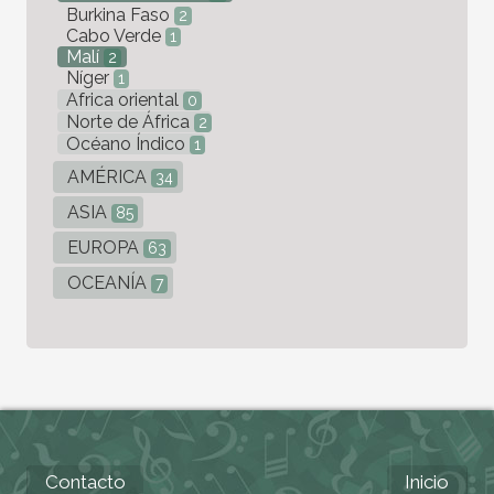
Burkina Faso
2
Cabo Verde
1
Malí
2
Níger
1
Africa oriental
0
Norte de África
2
Océano Índico
1
AMÉRICA
34
ASIA
85
EUROPA
63
OCEANÍA
7
Contacto
Inicio