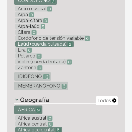
CORDÓFONO
7
Arco musical
0
Arpa
0
Arpa-cítara
0
Arpa-laúd
5
Cítara
0
Cordófono de tensión variable
0
Laúd (cuerda pulsada)
2
Lira
0
Poliarco
0
Violín (cuerda frotada)
0
Zanfona
0
IDIÓFONO
13
MEMBRANÓFONO
6
Geografía
Todos
ÁFRICA
9
Africa austral
0
Africa central
0
África occidental
6