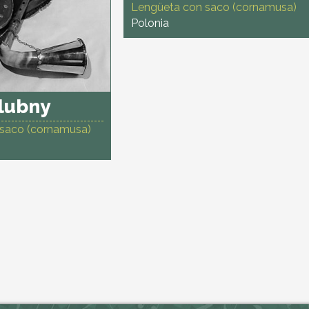
Lengüeta con saco (cornamusa)
Polonia
ślubny
saco (cornamusa)