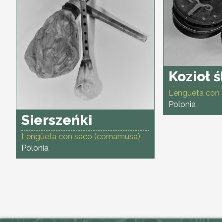
Kozioł 
Lengüeta con 
Polonia
Sierszeńki
Lengüeta con saco (cornamusa)
Polonia