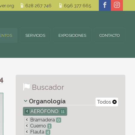
er.org
628 267 746
696 377 665
ENTOS
SERVICIOS
EXPOSICIONES
CONTACTO
4
Buscador
Organología
Todos
AERÓFONO
11
Bramadera
0
Cuerno
1
Flauta
4