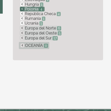
Hungría
1
Polonia
4
República Checa
4
Rumania
1
Ucrania
1
Europa del Norte
6
Europa del Oeste
5
Europa del Sur
17
OCEANÍA
0