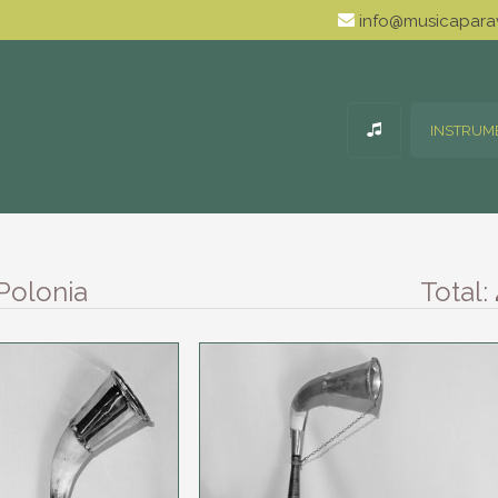
info@musicaparav
INSTRUM
Polonia
Total: