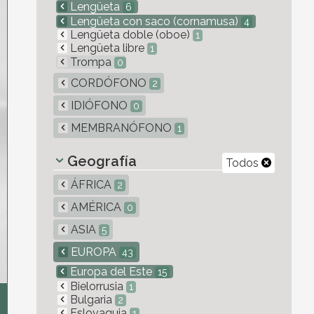
Lengüeta
6
Lengüeta con saco (cornamusa)
4
Lengüeta doble (oboe)
1
Lengüeta libre
1
Trompa
0
CORDÓFONO
2
IDIÓFONO
0
MEMBRANÓFONO
1
Geografía
Todos
ÁFRICA
2
AMÉRICA
0
ASIA
5
EUROPA
43
Europa del Este
15
Bielorrusia
1
Bulgaria
2
Eslovaquia
1