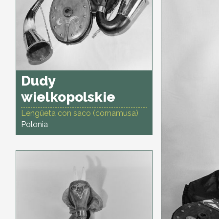
Dudy
wielkopolskie
Lengüeta con saco (cornamusa)
Polonia