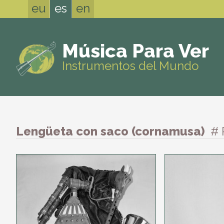
eu
es
en
Música Para Ver
Instrumentos del Mundo
Lengüeta con saco (cornamusa)
# 