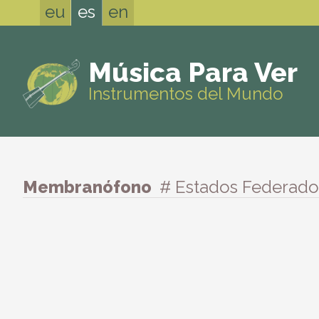
eu
es
en
Música Para Ver
Instrumentos del Mundo
Membranófono
# Estados Federado