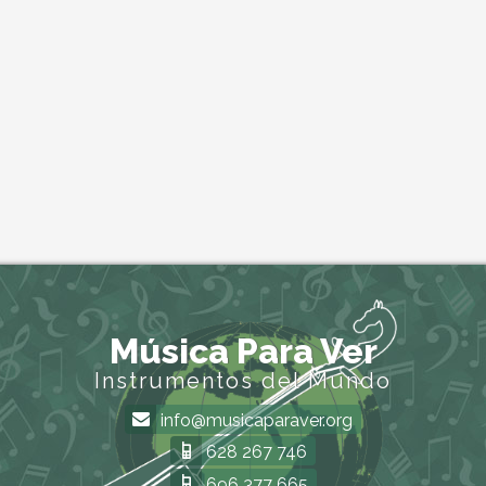
Música Para Ver
Instrumentos del Mundo
info@musicaparaver.org
628 267 746
696 377 665