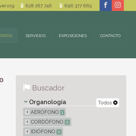
er.org
628 267 746
696 377 665
ENTOS
SERVICIOS
EXPOSICIONES
CONTACTO
0
Buscador
Organología
Todos
AERÓFONO
1
CORDÓFONO
0
IDIÓFONO
0