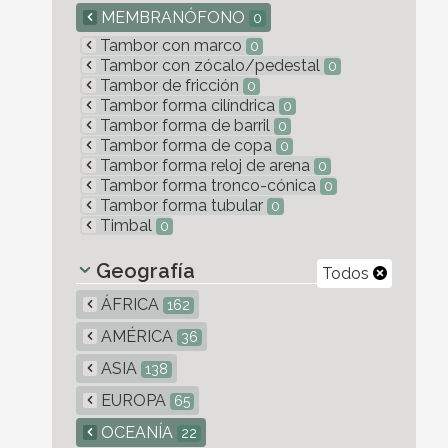
MEMBRANÓFONO
0
Tambor con marco
0
Tambor con zócalo/pedestal
0
Tambor de fricción
0
Tambor forma cilíndrica
0
Tambor forma de barril
0
Tambor forma de copa
0
Tambor forma reloj de arena
0
Tambor forma tronco-cónica
0
Tambor forma tubular
0
Timbal
0
Geografía
Todos
ÁFRICA
162
AMÉRICA
36
ASIA
138
EUROPA
65
OCEANÍA
22