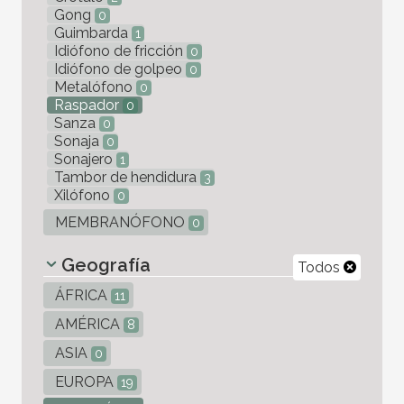
Gong
0
Guimbarda
1
Idiófono de fricción
0
Idiófono de golpeo
0
Metalófono
0
Raspador
0
Sanza
0
Sonaja
0
Sonajero
1
Tambor de hendidura
3
Xilófono
0
MEMBRANÓFONO
0
Geografía
Todos
ÁFRICA
11
AMÉRICA
8
ASIA
0
EUROPA
19