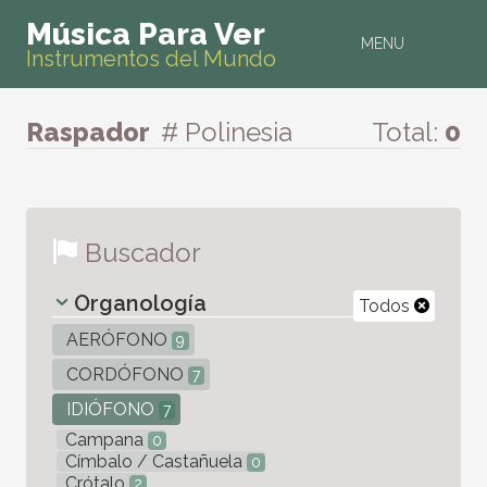
Música Para Ver
MENU
Instrumentos del Mundo
Raspador
# Polinesia
Total:
0
Buscador
Organología
Todos
AERÓFONO
9
CORDÓFONO
7
IDIÓFONO
7
Campana
0
Címbalo / Castañuela
0
Crótalo
2