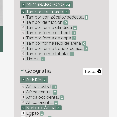
MEMBRANÓFONO
24
Tambor con marco
4
Tambor con zócalo/pedestal
1
Tambor de fricción
0
Tambor forma cilíndrica
4
Tambor forma de barril
0
Tambor forma de copa
7
Tambor forma reloj de arena
0
Tambor forma tronco-cónica
0
Tambor forma tubular
4
Timbal
4
Geografía
Todos
ÁFRICA
7
Africa austral
0
Africa central
0
África occidental
2
Africa oriental
0
Norte de África
4
Egipto
1