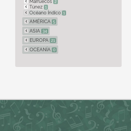
Marruecos
2
Túnez
1
Océano Índico
1
AMÉRICA
5
ASIA
34
EUROPA
21
OCEANÍA
0