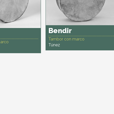
Bendir
Tambor con marco
arco
Túnez