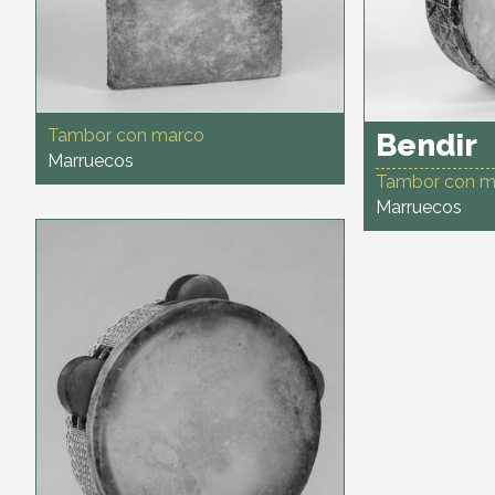
Tambor con marco
Bendir
Marruecos
Tambor con m
Marruecos