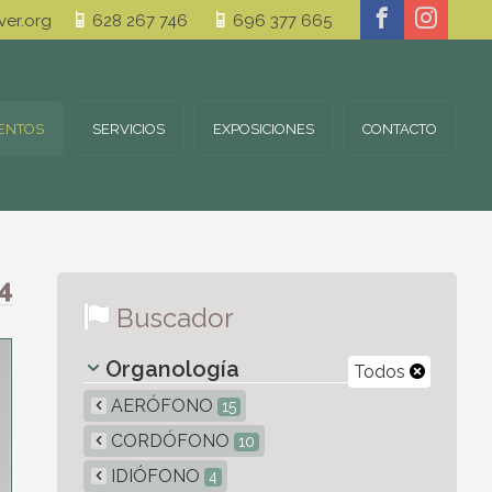
er.org
628 267 746
696 377 665
ENTOS
SERVICIOS
EXPOSICIONES
CONTACTO
4
Buscador
Organología
Todos
AERÓFONO
15
CORDÓFONO
10
IDIÓFONO
4