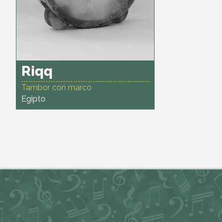
Riqq
Tambor con marco
Egipto