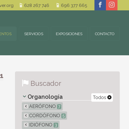
er.org
628 267 746
696 377 665
ENTOS
SERVICIOS
EXPOSICIONES
CONTACTO
1
Buscador
Organología
Todos
AERÓFONO
7
CORDÓFONO
5
IDIÓFONO
3