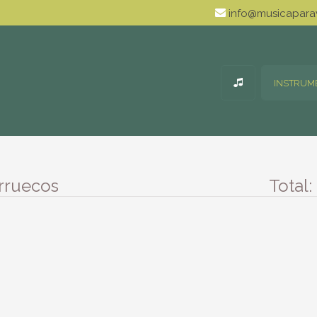
info@musicaparav
INSTRUM
rruecos
Total: