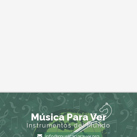
Música Para Ver
Instrumentos del Mundo
info@musicaparaver.org