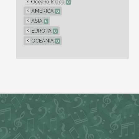
Océano Índico
0
AMÉRICA
0
ASIA
5
EUROPA
0
OCEANÍA
0