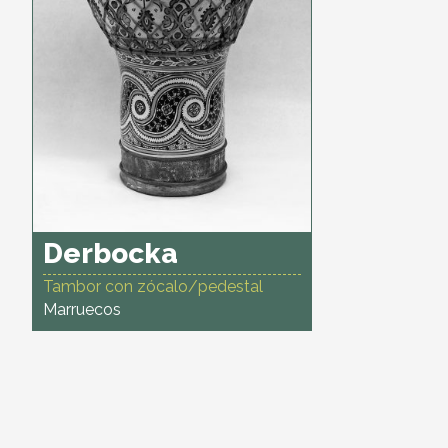
Derbocka
Tambor con zócalo/pedestal
Marruecos