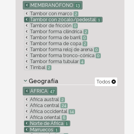
MEMBRANÓFONO
13
Tambor con marco
2
Tambor con zócalo/pedestal
1
Tambor de fricción
0
Tambor forma cilíndrica
2
Tambor forma de barril
0
Tambor forma de copa
2
Tambor forma reloj de arena
0
Tambor forma tronco-cónica
0
Tambor forma tubular
4
Timbal
2
Geografía
Todos
ÁFRICA
47
Africa austral
2
Africa central
24
África occidental
14
Africa oriental
6
Norte de África
1
Marruecos
1