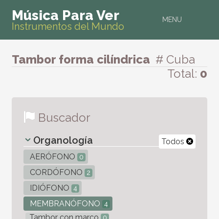
Música Para Ver
MENU
Instrumentos del Mundo
Tambor forma cilíndrica
# Cuba
Total:
0
Buscador
Organología
Todos
AERÓFONO
0
CORDÓFONO
2
IDIÓFONO
4
MEMBRANÓFONO
4
Tambor con marco
0