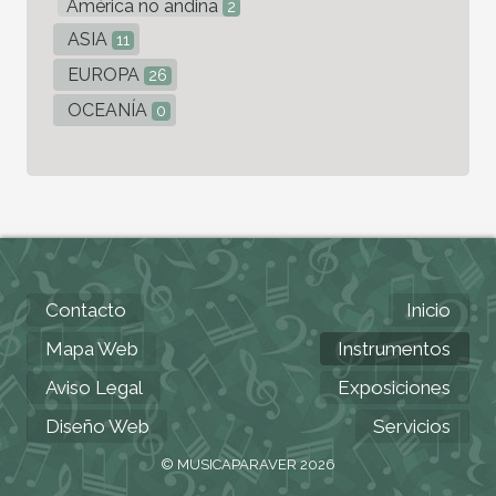
América no andina
2
ASIA
11
EUROPA
26
OCEANÍA
0
Contacto
Inicio
Mapa Web
Instrumentos
Aviso Legal
Exposiciones
Diseño Web
Servicios
© MUSICAPARAVER 2026