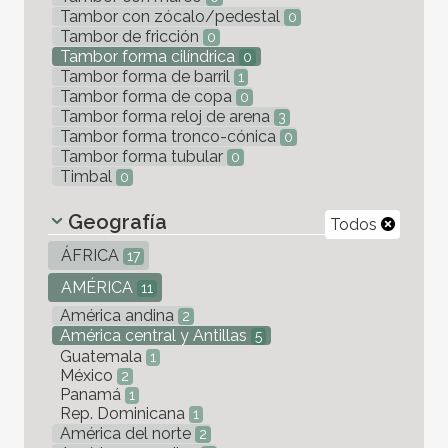
Tambor con zócalo/pedestal
0
Tambor de fricción
0
Tambor forma cilíndrica
0
Tambor forma de barril
1
Tambor forma de copa
0
Tambor forma reloj de arena
3
Tambor forma tronco-cónica
0
Tambor forma tubular
0
Timbal
0
Geografía
Todos
ÁFRICA
17
AMÉRICA
11
América andina
2
América central y Antillas
5
Guatemala
1
México
2
Panamá
1
Rep. Dominicana
1
América del norte
2