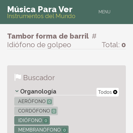
Música Para Ver
MENU
Instrumentos del Mundo
Tambor forma de barril
#
Idiófono de golpeo
Total:
0
Buscador
Organología
Todos
AERÓFONO
0
CORDÓFONO
0
IDIÓFONO
0
MEMBRANÓFONO
0