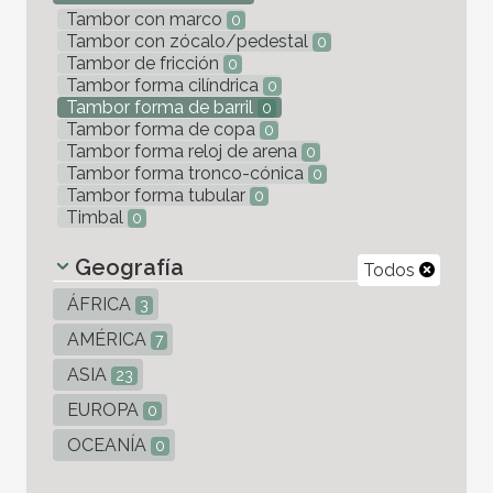
Tambor con marco
0
Tambor con zócalo/pedestal
0
Tambor de fricción
0
Tambor forma cilíndrica
0
Tambor forma de barril
0
Tambor forma de copa
0
Tambor forma reloj de arena
0
Tambor forma tronco-cónica
0
Tambor forma tubular
0
Timbal
0
Geografía
Todos
ÁFRICA
3
AMÉRICA
7
ASIA
23
EUROPA
0
OCEANÍA
0