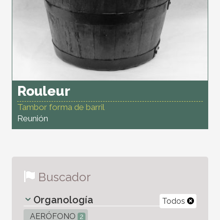
Rouleur
Tambor forma de barril
Reunión
Buscador
Organología
Todos
AERÓFONO
2