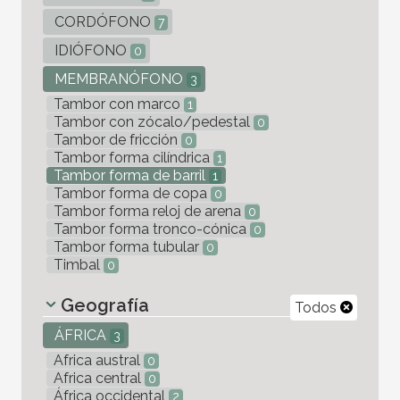
CORDÓFONO
7
IDIÓFONO
0
MEMBRANÓFONO
3
Tambor con marco
1
Tambor con zócalo/pedestal
0
Tambor de fricción
0
Tambor forma cilíndrica
1
Tambor forma de barril
1
Tambor forma de copa
0
Tambor forma reloj de arena
0
Tambor forma tronco-cónica
0
Tambor forma tubular
0
Timbal
0
Geografía
Todos
ÁFRICA
3
Africa austral
0
Africa central
0
África occidental
2