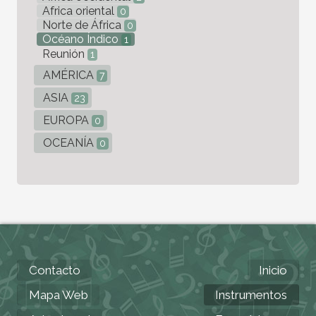
Africa oriental
0
Norte de África
0
Océano Índico
1
Reunión
1
AMÉRICA
7
ASIA
23
EUROPA
0
OCEANÍA
0
Contacto
Inicio
Mapa Web
Instrumentos