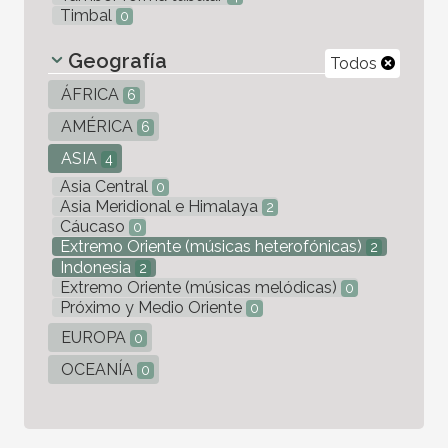
Timbal
0
Geografía
Todos
ÁFRICA
6
AMÉRICA
6
ASIA
4
Asia Central
0
Asia Meridional e Himalaya
2
Cáucaso
0
Extremo Oriente (músicas heterofónicas)
2
Indonesia
2
Extremo Oriente (músicas melódicas)
0
Próximo y Medio Oriente
0
EUROPA
0
OCEANÍA
0