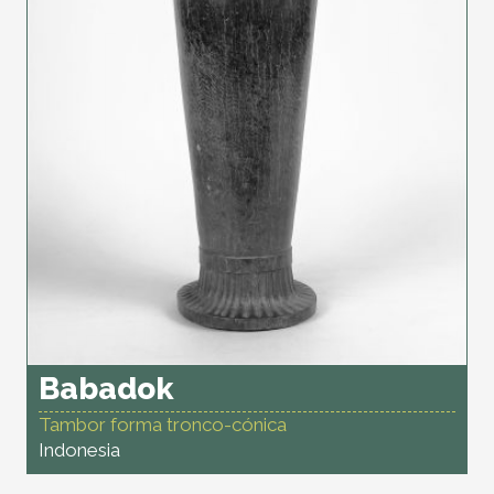
Babadok
Tambor forma tronco-cónica
Indonesia