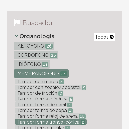
Buscador
Organología
Todos
AERÓFONO
26
CORDÓFONO
26
IDIÓFONO
41
MEMBRANÓFONO
44
Tambor con marco
4
Tambor con zócalo/pedestal
5
Tambor de fricción
0
Tambor forma cilíndrica
5
Tambor forma de barril
4
Tambor forma de copa
4
Tambor forma reloj de arena
16
Tambor forma tronco-cónica
2
Tambor forma tubular
4